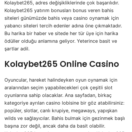
Kolaybet265, adres değişikliklerinde çok başarılıdır.
Kolaybet265 yatırım bonusları bonus veren bahis
siteleri günümüzde bahis veya casino oynamak için
yabancı siteleri tercih edenler adına öne çıkmaktadır.
Bu harika bir haber ve sitede her tür üye için harika
ödüller olduğu anlamına geliyor. Yeterince basit ve
şartlar adil.
Kolaybet265 Online Casino
Oyuncular, hareket halindeyken oyun oynamak için
aralarından seçim yapabilecekleri çok çeşitli slot
oyunlarına sahip olacaklar. Ana sayfadan, birkaç
kategoriye ayrılan casino lobisine bir göz atabilirsiniz:
popüler, slotlar, canlı krupiye, megaways, yapışkan
wilds ve sağlayıcılar. Bahis bulmak için gezinmek başlı
başına zor değil, ancak daha da basit olabilir.