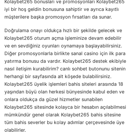
Kolaybet265 bonusları ve promosyonları Kolaybet265
iyi bir hoş geldin bonusuna sahiptir ve ayrıca kayıtlı
müşterilere başka promosyon fırsatları da sunar.
Doğrulama onayı oldukça hızlı bir şekilde gelecek ve
Kolaybet265 oturum açma işleminize devam edebilir
ve en sevdiğiniz oyunları oynamaya başlayabilirsiniz.
Diğer promosyonlarla birlikte sanal casino için ilk para
yatırma bonusu da vardır. Kolaybet265 destek ekibiyle
nasıl iletişim kurabilirim? canlı sohbet butonunu sitenin
herhangi bir sayfasında alt köşede bulabilirsiniz.
Kolaybet265 üyelik işlemleri bahis siteleri arasında 18
yaşından büyü olan herkesi bünyesinde kabul eden ve
onlara oldukça da güzel hizmetler sunabilen
Kolaybet265 sitesinde kolayca bir hesabın açılabilmesi
mümkündür genel olarak Kolaybet265 bahis sitesine
tüm bahis severler bu kolay adımlar çerçevesinde üye
olabilirler.