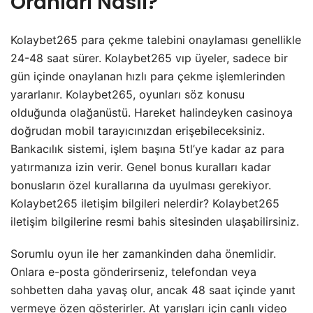
Oranları Nasıl?
Kolaybet265 para çekme talebini onaylaması genellikle
24-48 saat sürer. Kolaybet265 vıp üyeler, sadece bir
gün içinde onaylanan hızlı para çekme işlemlerinden
yararlanır. Kolaybet265, oyunları söz konusu
olduğunda olağanüstü. Hareket halindeyken casinoya
doğrudan mobil tarayıcınızdan erişebileceksiniz.
Bankacılık sistemi, işlem başına 5tl’ye kadar az para
yatırmanıza izin verir. Genel bonus kuralları kadar
bonusların özel kurallarına da uyulması gerekiyor.
Kolaybet265 iletişim bilgileri nelerdir? Kolaybet265
iletişim bilgilerine resmi bahis sitesinden ulaşabilirsiniz.
Sorumlu oyun ile her zamankinden daha önemlidir.
Onlara e-posta gönderirseniz, telefondan veya
sohbetten daha yavaş olur, ancak 48 saat içinde yanıt
vermeye özen gösterirler. At yarışları için canlı video