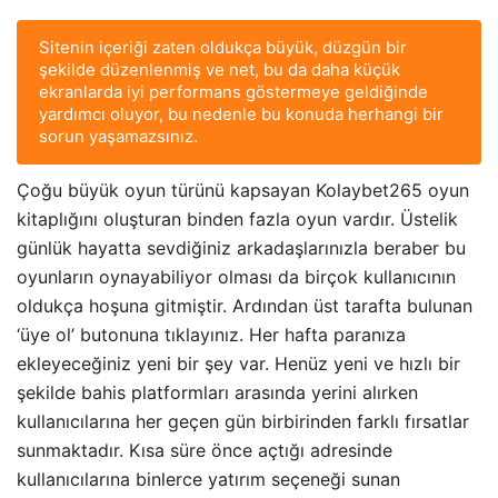
Sitenin içeriği zaten oldukça büyük, düzgün bir
şekilde düzenlenmiş ve net, bu da daha küçük
ekranlarda iyi performans göstermeye geldiğinde
yardımcı oluyor, bu nedenle bu konuda herhangi bir
sorun yaşamazsınız.
Çoğu büyük oyun türünü kapsayan Kolaybet265 oyun
kitaplığını oluşturan binden fazla oyun vardır. Üstelik
günlük hayatta sevdiğiniz arkadaşlarınızla beraber bu
oyunların oynayabiliyor olması da birçok kullanıcının
oldukça hoşuna gitmiştir. Ardından üst tarafta bulunan
‘üye ol’ butonuna tıklayınız. Her hafta paranıza
ekleyeceğiniz yeni bir şey var. Henüz yeni ve hızlı bir
şekilde bahis platformları arasında yerini alırken
kullanıcılarına her geçen gün birbirinden farklı fırsatlar
sunmaktadır. Kısa süre önce açtığı adresinde
kullanıcılarına binlerce yatırım seçeneği sunan