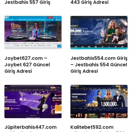
Jestbahis 557 Giriş
443 Giriş Adresi
Joybet627.com –
Jestbahis554.com Giriş
Joybet 627 Güncel
– Jestbahis 554 Güncel
Giriş Adresi
Giriş Adresi
Jüpiterbahis447.com
Kalitebet592.com