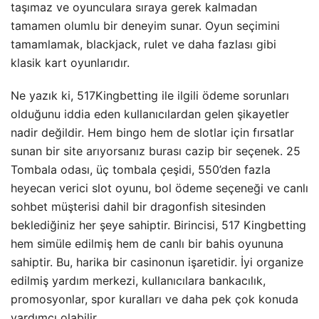
taşımaz ve oyunculara sıraya gerek kalmadan
tamamen olumlu bir deneyim sunar. Oyun seçimini
tamamlamak, blackjack, rulet ve daha fazlası gibi
klasik kart oyunlarıdır.
Ne yazık ki, 517Kingbetting ile ilgili ödeme sorunları
olduğunu iddia eden kullanıcılardan gelen şikayetler
nadir değildir. Hem bingo hem de slotlar için fırsatlar
sunan bir site arıyorsanız burası cazip bir seçenek. 25
Tombala odası, üç tombala çeşidi, 550’den fazla
heyecan verici slot oyunu, bol ödeme seçeneği ve canlı
sohbet müşterisi dahil bir dragonfish sitesinden
beklediğiniz her şeye sahiptir. Birincisi, 517 Kingbetting
hem simüle edilmiş hem de canlı bir bahis oyununa
sahiptir. Bu, harika bir casinonun işaretidir. İyi organize
edilmiş yardım merkezi, kullanıcılara bankacılık,
promosyonlar, spor kuralları ve daha pek çok konuda
yardımcı olabilir.