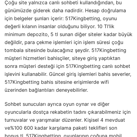
Çoğu site yalnızca canlı sohbeti kullandığından, bu
günümüzde giderek daha nadirdir. Hesap doğrulama
için belgeler şunları içerir: 517Kingbetting, oyunu
değerli kılanın insanlar olduğunu biliyor. 10 Tl’lik
minimum depozito, 5 tl sunan diğer siteler kadar büyük
değildir, para çekme işlemleri için işlem süresi çoğu
tombala sitesinde bulacağınız şeydir. 517Kingbetting
müşteri hizmetleri bahisçiler, siteye giriş yaptıktan
sonra müşteri desteği için 517Kingbetting canlı sohbet
işlevini kullanabilir. Güncel giriş işlemleri bahis severler,
517Kingbetting bahis sitesine erişimlerde wifi
üzerinden bağlantıları deneyebilirler.
Sohbet sunucuları ayrıca oyun oynar ve diğer
oyuncularla dostça rekabetin tadını çıkarabilmeniz için
turnuvalar ve yarışmalar düzenler. Kişisel 4 mevduat
ve%100 600 kadar karşılama paketi teklifleri son
bonus tl. 517Kingbetting, oyunlarının çoğuna mobil