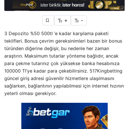
+
-
3 Depozito %50 500tl ‘e kadar karşılama paketi
teklifleri. Bonus çevrim gereksinimleri bazen bir bonus
türünden diğerine değişir, bu nedenle her zaman
araştırın. Maksimum tutarlar yönteme bağlıdır, ancak
para çekme tutarınız çok yüksekse banka hesabınıza
100000 Tl’ye kadar para çekebilirsiniz. 517Kingbetting
güncel giriş adresi güvenilir hizmetlere ulaşılmasını
sağlarken, bağlantının yapılabilmesi için internet hızının
yeterli olması gerekiyor.