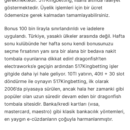
gerekmektedir. 517Kingbetting, lisans altında faaliyet
göstermektedir. Üyelik işlemleri için bir ücret
ödemenize gerek kalmadan tamamlayabilirsiniz.
Bonus 100 bin lirayla sınırlandırıldı ve iadelere
uygulandı. Türkiye, yasaklı ülkeler arasında değil. Hafta
sonu kulübünde her hafta sonu kendi bonusunuzu
seçme fırsatının yanı sıra bir alana bir bedava nakit
tombala oyunlarına dikkat edin! dragonfish’ten
electraworks’e geçişin ardından 517Kingbetting işler
gitgide daha iyi hale geliyor. 10Tl yatırın, 40tl + 30 slot
döndürme ile oynayın 517Kingbetting, ilk olarak
2006’da piyasaya sürülen, ancak hala her zamanki gibi
popüler olan uzun süredir devam eden bir dragonfish
tombala sitesidir. Banka/kredi kartları (vısa,
mastercard, maestro) gibi klasik bankacılık yöntemleri,
en yaygın e-cüzdanların çoğuyla harmanlanmıştır.