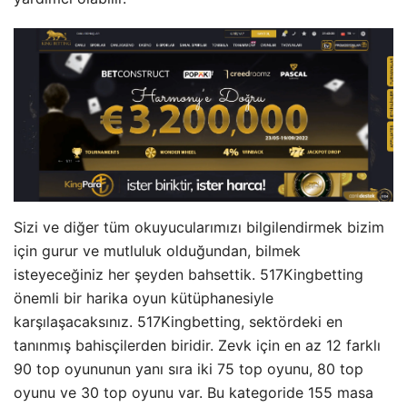
Sizi ve diğer tüm okuyucularımızı bilgilendirmek bizim
için gurur ve mutluluk olduğundan, bilmek
isteyeceğiniz her şeyden bahsettik. 517Kingbetting
önemli bir harika oyun kütüphanesiyle
karşılaşacaksınız. 517Kingbetting, sektördeki en
tanınmış bahisçilerden biridir. Zevk için en az 12 farklı
90 top oyununun yanı sıra iki 75 top oyunu, 80 top
oyunu ve 30 top oyunu var. Bu kategoride 155 masa