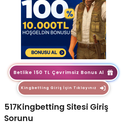
Betlike 150 TL Çevrimsiz Bonus Al
Kingbetting Giriş İçin Tıklayınız
517Kingbetting Sitesi Giriş
Sorunu