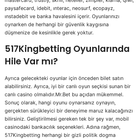
paysafecard, idebit, ınterac, neosurf, ecopayz,
ınstadebit ve banka havalesini içerir. Oyunlarınızı
oynarken de herhangi bir güvenlik kaygısına
düşmenize de kesinlikle gerek yoktur.
517Kingbetting Oyunlarında
Hile Var mı?
Ayrıca gelecekteki oyunlar için önceden bilet satın
alabilirsiniz. Ayrıca, iyi bir canlı oyun seçkisi sunan bir
canlı casino olmalıdır.Mr.Bet bu açıdan mükemmel.
Sonuç olarak, hangi oyunu oynarsanız oynayın,
gerçekten sürükleyici bir deneyime maruz kalacağınızı
bilirsiniz. Geliştirilmesi gereken tek bir şey var, mobil
casinodaki bankacılık seçenekleri. Adına rağmen,
517Kingbetting herhangi bir gizli politik dogma