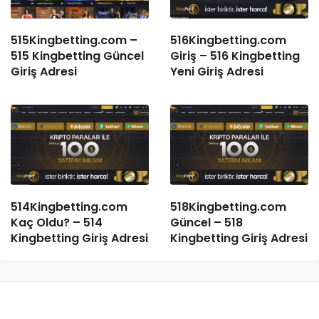
515Kingbetting.com –
516Kingbetting.com
515 Kingbetting Güncel
Giriş – 516 Kingbetting
Giriş Adresi
Yeni Giriş Adresi
514Kingbetting.com
518Kingbetting.com
Kaç Oldu? – 514
Güncel – 518
Kingbetting Giriş Adresi
Kingbetting Giriş Adresi