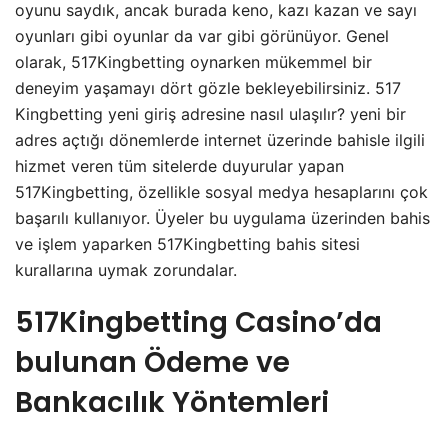
oyunu saydık, ancak burada keno, kazı kazan ve sayı
oyunları gibi oyunlar da var gibi görünüyor. Genel
olarak, 517Kingbetting oynarken mükemmel bir
deneyim yaşamayı dört gözle bekleyebilirsiniz. 517
Kingbetting yeni giriş adresine nasıl ulaşılır? yeni bir
adres açtığı dönemlerde internet üzerinde bahisle ilgili
hizmet veren tüm sitelerde duyurular yapan
517Kingbetting, özellikle sosyal medya hesaplarını çok
başarılı kullanıyor. Üyeler bu uygulama üzerinden bahis
ve işlem yaparken 517Kingbetting bahis sitesi
kurallarına uymak zorundalar.
517Kingbetting Casino’da
bulunan Ödeme ve
Bankacılık Yöntemleri