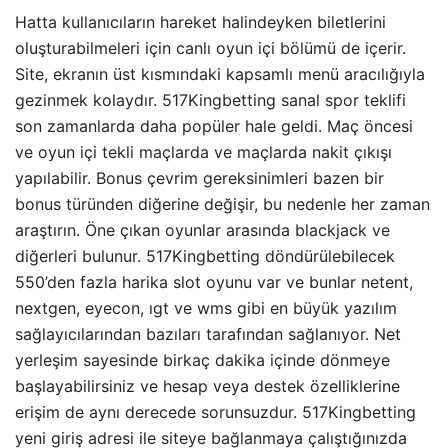
Hatta kullanıcıların hareket halindeyken biletlerini
oluşturabilmeleri için canlı oyun içi bölümü de içerir.
Site, ekranın üst kısmındaki kapsamlı menü aracılığıyla
gezinmek kolaydır. 517Kingbetting sanal spor teklifi
son zamanlarda daha popüler hale geldi. Maç öncesi
ve oyun içi tekli maçlarda ve maçlarda nakit çıkışı
yapılabilir. Bonus çevrim gereksinimleri bazen bir
bonus türünden diğerine değişir, bu nedenle her zaman
araştırın. Öne çıkan oyunlar arasında blackjack ve
diğerleri bulunur. 517Kingbetting döndürülebilecek
550’den fazla harika slot oyunu var ve bunlar netent,
nextgen, eyecon, ıgt ve wms gibi en büyük yazılım
sağlayıcılarından bazıları tarafından sağlanıyor. Net
yerleşim sayesinde birkaç dakika içinde dönmeye
başlayabilirsiniz ve hesap veya destek özelliklerine
erişim de aynı derecede sorunsuzdur. 517Kingbetting
yeni giriş adresi ile siteye bağlanmaya çalıştığınızda