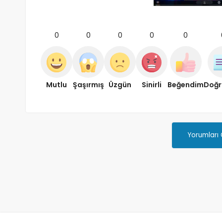
0
0
0
0
0
Mutlu
Şaşırmış
Üzgün
Sinirli
Beğendim
Doğru
Yorumları