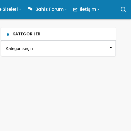
 Siteleri
Bahis Forum
İletişim
KATEGORILER