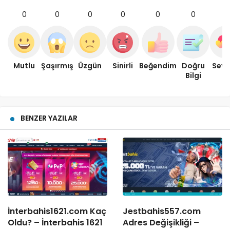
0
0
0
0
0
0
0
Mutlu
Şaşırmış
Üzgün
Sinirli
Beğendim
Doğru
Sev
Bilgi
BENZER YAZILAR
İnterbahis1621.com Kaç
Jestbahis557.com
Oldu? – İnterbahis 1621
Adres Değişikliği –