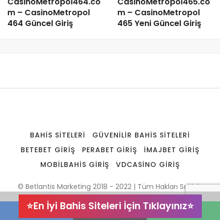
CasinoMetropol464.co
CasinoMetropol465.co
m – CasinoMetropol
m – CasinoMetropol
464 Güncel Giriş
465 Yeni Güncel Giriş
BAHIS SITELERI
GÜVENILIR BAHIS SITELERI
BETEBET GIRIŞ
PERABET GIRIŞ
İMAJBET GIRIŞ
MOBILBAHIS GIRIŞ
VDCASINO GIRIŞ
© Betlantis Marketing 2018 - 2022 | Tüm Hakları Saklıdır
⭐En İyi Bahis Siteleri İçin Tıklayınız⭐