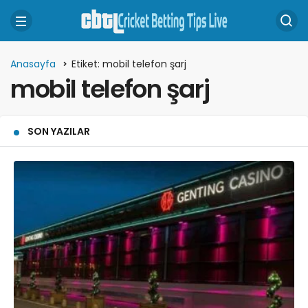
Anasayfa
Etiket: mobil telefon şarj
mobil telefon şarj
SON YAZILAR