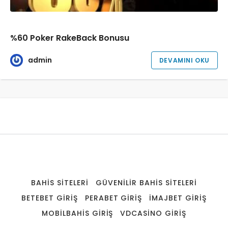
%60 Poker RakeBack Bonusu
admin
DEVAMINI OKU
BAHIS SITELERI
GÜVENILIR BAHIS SITELERI
BETEBET GIRIŞ
PERABET GIRIŞ
İMAJBET GIRIŞ
MOBILBAHIS GIRIŞ
VDCASINO GIRIŞ