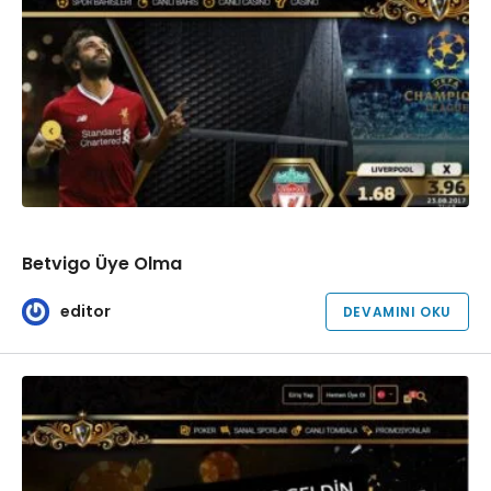
Betvigo Üye Olma
editor
DEVAMINI OKU