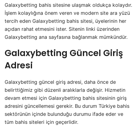
Galaxybetting bahis sitesine ulaşmak oldukça kolaydır.
İşlem kolaylığına önem veren ve modern site ara yüzü
tercih eden Galaxybetting bahis sitesi, üyelerinin her
açıdan rahat etmesini ister. Sitenin linki üzerinden
Galaxybetting ana sayfasına bağlanmak mümkündür.
Galaxybetting Güncel Giriş
Adresi
Galaxybetting güncel giriş adresi, daha önce de
belirttiğimiz gibi düzenli aralıklarla değişir. Hizmetin
devam etmesi için Galaxybetting bahis sitesinin giriş
adresini güncellemesi gerekir. Bu durum Türkiye bahis
sektörünün içinde bulunduğu durumu ifade eder ve
tüm bahis siteleri için geçerlidir.