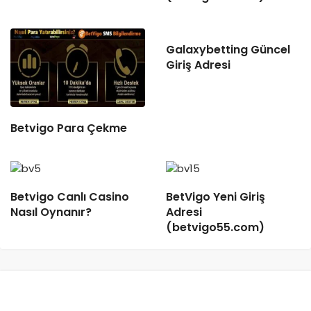
Galaxybetting Güncel
Giriş Adresi
Betvigo Para Çekme
Betvigo Canlı Casino
BetVigo Yeni Giriş
Nasıl Oynanır?
Adresi
(betvigo55.com)