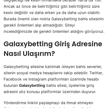
değişeceği ise kesin olmamakla beraber hafta da 1’dir.
Ancak az önce de belirttiğimiz gibi belirttiğimiz süre
kesin değildir ve daha erken ya da daha uzun olabilir.
Burada önemli olan nokta Galaxybetting bahis sitesinin
gerekli önlemleri alıp almadığıdır. Siteyi
incelediğimizde de gerekli önlemleri aldığını görüyoruz.
Galaxybetting Giriş Adresine
Nasıl Ulaşırım?
Galaxybetting ailesine katılmak isteyen bahis severler,
sitenin sosyal medya hesaplarını takip edebilir. Twitter,
Facebook ve Instagram platformları üzerinde hesabı
bulunan
Galaxybetting
bahis sitesi, üyelerine giriş
adresini söz konusu platformlar üzerinden duyurur.
Yönlendirme linkini paylaşmayı da ihmal etmeyen