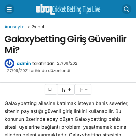
Anasayfa
Genel
Galaxybetting Giriş Güvenilir
Mi?
admin
tarafından
27/09/2021
27/09/2021 tarihinde düzenlendi
+
-
Galaxybetting ailesine katılmak isteyen bahis severler,
sitenin paylaştığı güvenli giriş linkini kullanabilir. Bu
konunun üzerinde epey düşen Galaxybetting bahis
sitesi, üyelerine bağlantı problemi yaşatmamak adına
elinden geleni yapmaktadır. Galaxybetting sitesinin