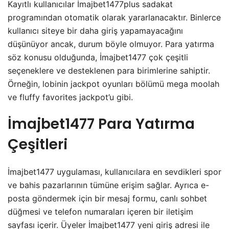
Kayıtlı kullanıcılar İmajbet1477plus sadakat
programından otomatik olarak yararlanacaktır. Binlerce
kullanıcı siteye bir daha giriş yapamayacağını
düşünüyor ancak, durum böyle olmuyor. Para yatırma
söz konusu olduğunda, İmajbet1477 çok çeşitli
seçeneklere ve desteklenen para birimlerine sahiptir.
Örneğin, lobinin jackpot oyunları bölümü mega moolah
ve fluffy favorites jackpot’u gibi.
İmajbet1477 Para Yatırma
Çeşitleri
İmajbet1477 uygulaması, kullanıcılara en sevdikleri spor
ve bahis pazarlarının tümüne erişim sağlar. Ayrıca e-
posta göndermek için bir mesaj formu, canlı sohbet
düğmesi ve telefon numaraları içeren bir iletişim
sayfası içerir. Üyeler İmajbet1477 yeni giriş adresi ile