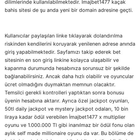
dilimlerinde kullanılabilmektedir. İmajbet1477 kaçak
bahis sitesi de şu anda yeni bir domain adresine geçti.
Kullanıcılar paylaşılan linke tıklayarak dolandırılma
riskinden kendilerini koruyarak yenilenen adrese anında
giriş yapabilmektedir. Sayfamızı takip ederek bet
sitesinin en son giriş linkine kolayca ulaşabilir ve
kapanma durumunda hesabınıza sorunsuz bir şekilde
bağlanabilirsiniz. Ancak daha hızlı olabilir ve oyuncular
ücret olmadığını duymaktan memnun olacaktır.
Temsilci gerekli kontrolleri yaptıktan sonra bonusu
üyenin hesabına aktarır. Ayrıca özel jackpot oyunları,
50tl daily jackpot ve mystery jackpot odaları, 10 bin
liraya kadar ödül verebilen İmajbet1477 x multiplier
oyunu ve 1.000.000 Tl gibi inanılmaz bir ödül fonu olan
aylık self made millionaire oyunu da var. Bu bölüme de