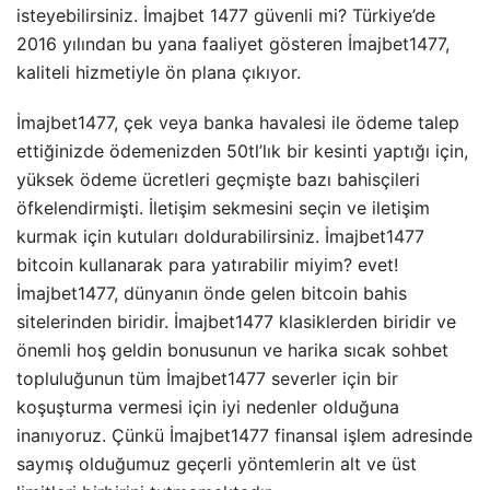
isteyebilirsiniz. İmajbet 1477 güvenli mi? Türkiye’de
2016 yılından bu yana faaliyet gösteren İmajbet1477,
kaliteli hizmetiyle ön plana çıkıyor.
İmajbet1477, çek veya banka havalesi ile ödeme talep
ettiğinizde ödemenizden 50tl’lık bir kesinti yaptığı için,
yüksek ödeme ücretleri geçmişte bazı bahisçileri
öfkelendirmişti. İletişim sekmesini seçin ve iletişim
kurmak için kutuları doldurabilirsiniz. İmajbet1477
bitcoin kullanarak para yatırabilir miyim? evet!
İmajbet1477, dünyanın önde gelen bitcoin bahis
sitelerinden biridir. İmajbet1477 klasiklerden biridir ve
önemli hoş geldin bonusunun ve harika sıcak sohbet
topluluğunun tüm İmajbet1477 severler için bir
koşuşturma vermesi için iyi nedenler olduğuna
inanıyoruz. Çünkü İmajbet1477 finansal işlem adresinde
saymış olduğumuz geçerli yöntemlerin alt ve üst