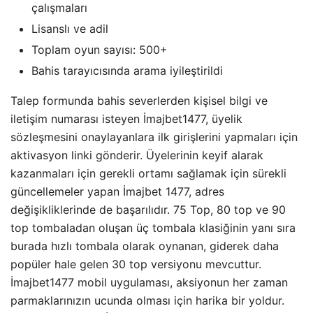
çalışmaları
Lisanslı ve adil
Toplam oyun sayısı: 500+
Bahis tarayıcısında arama iyileştirildi
Talep formunda bahis severlerden kişisel bilgi ve
iletişim numarası isteyen İmajbet1477, üyelik
sözleşmesini onaylayanlara ilk girişlerini yapmaları için
aktivasyon linki gönderir. Üyelerinin keyif alarak
kazanmaları için gerekli ortamı sağlamak için sürekli
güncellemeler yapan İmajbet 1477, adres
değişikliklerinde de başarılıdır. 75 Top, 80 top ve 90
top tombaladan oluşan üç tombala klasiğinin yanı sıra
burada hızlı tombala olarak oynanan, giderek daha
popüler hale gelen 30 top versiyonu mevcuttur.
İmajbet1477 mobil uygulaması, aksiyonun her zaman
parmaklarınızın ucunda olması için harika bir yoldur.