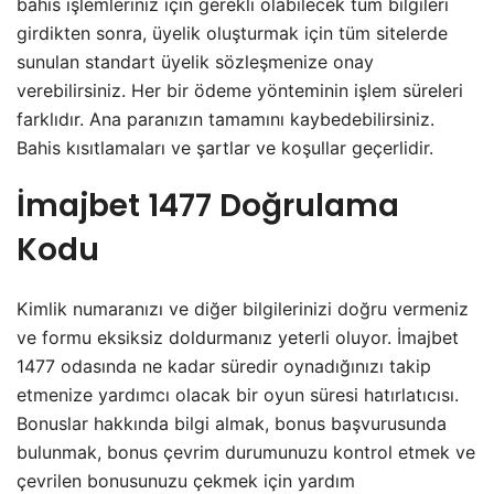
bahis işlemleriniz için gerekli olabilecek tüm bilgileri
girdikten sonra, üyelik oluşturmak için tüm sitelerde
sunulan standart üyelik sözleşmenize onay
verebilirsiniz. Her bir ödeme yönteminin işlem süreleri
farklıdır. Ana paranızın tamamını kaybedebilirsiniz.
Bahis kısıtlamaları ve şartlar ve koşullar geçerlidir.
İmajbet 1477 Doğrulama
Kodu
Kimlik numaranızı ve diğer bilgilerinizi doğru vermeniz
ve formu eksiksiz doldurmanız yeterli oluyor. İmajbet
1477 odasında ne kadar süredir oynadığınızı takip
etmenize yardımcı olacak bir oyun süresi hatırlatıcısı.
Bonuslar hakkında bilgi almak, bonus başvurusunda
bulunmak, bonus çevrim durumunuzu kontrol etmek ve
çevrilen bonusunuzu çekmek için yardım