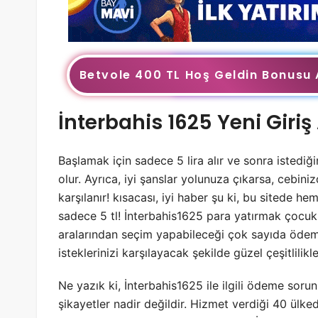
Betvole 400 TL Hoş Geldin Bonusu 
İnterbahis 1625 Yeni Giriş
Başlamak için sadece 5 lira alır ve sonra istedi
olur. Ayrıca, iyi şanslar yolunuza çıkarsa, cebi
karşılanır! kısacası, iyi haber şu ki, bu sitede
sadece 5 tl! İnterbahis1625 para yatırmak çocuk 
aralarından seçim yapabileceği çok sayıda ödem
isteklerinizi karşılayacak şekilde güzel çeşitlili
Ne yazık ki, İnterbahis1625 ile ilgili ödeme soru
şikayetler nadir değildir. Hizmet verdiği 40 ül