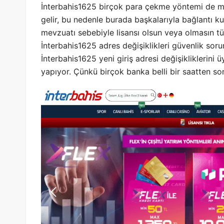
İnterbahis1625 birçok para çekme yöntemi de me
gelir, bu nedenle burada başkalarıyla bağlantı k
mevzuatı sebebiyle lisansı olsun veya olmasın tü
İnterbahis1625 adres değişiklikleri güvenlik soru
İnterbahis1625 yeni giriş adresi değişikliklerini ü
yapıyor. Çünkü birçok banka belli bir saatten s