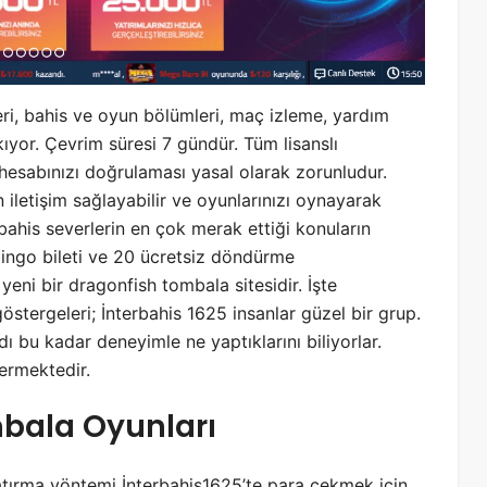
ri, bahis ve oyun bölümleri, maç izleme, yardım
ıyor. Çevrim süresi 7 gündür. Tüm lisanslı
hesabınızı doğrulaması yasal olarak zorunludur.
en iletişim sağlayabilir ve oyunlarınızı oynayarak
e bahis severlerin en çok merak ettiği konuların
bingo bileti ve 20 ücretsiz döndürme
yeni bir dragonfish tombala sitesidir. İşte
östergeleri; İnterbahis 1625 insanlar güzel bir grup.
dı bu kadar deneyimle ne yaptıklarını biliyorlar.
ermektedir.
mbala Oyunları
atırma yöntemi İnterbahis1625’te para çekmek için