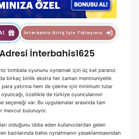
Al
İnterbahis Giriş İçin Tıklayınız
 Adresi İnterbahis1625
ğiniz tombala oyununu oynamak için üç kat paranız
nizde birkaç binlik ekstra her zaman memnuniyetle
 hem para yatırma hem de çekme için minimum tutar
oyuncağı, özellikle de türkiye oyuncularının
e seçeneği var. Bu uygulamalar arasında tam
kler mevcut bulunuyor.
nları olduğunu iddia eden kullanıcılardan gelen
keden bazılarında bahis oynatmanın yasaklanmasından