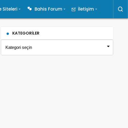
 Siteleri
Bahis Forum
İletişim
KATEGORILER