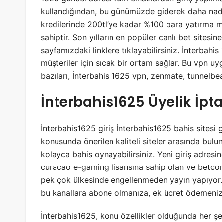
kullandığından, bu günümüzde giderek daha nadird
kredilerinde 200tl’ye kadar %100 para yatırma 
sahiptir. Son yılların en popüler canlı bet sites
sayfamızdaki linklere tıklayabilirsiniz. İnterbahi
müşteriler için sıcak bir ortam sağlar. Bu vpn uy
bazıları, İnterbahis 1625 vpn, zenmate, tunnelbe
İnterbahis1625 Üyelik İptal
İnterbahis1625 giriş İnterbahis1625 bahis sitesi 
konusunda önerilen kaliteli siteler arasında bul
kolayca bahis oynayabilirsiniz. Yeni giriş adresi
curacao e-gaming lisansına sahip olan ve betcons
pek çok ülkesinde engellenmeden yayın yapıyor. İ
bu kanallara abone olmanıza, ek ücret ödemeniz
İnterbahis1625, konu özellikler olduğunda her şey