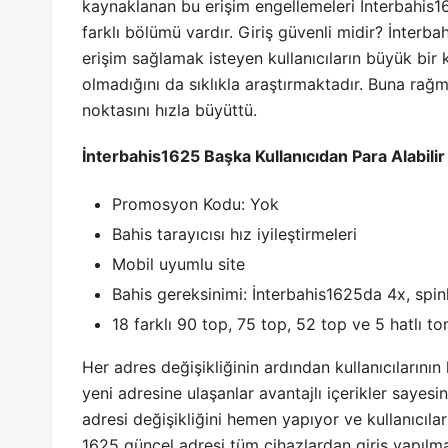
kaynaklanan bu erişim engellemeleri İnterbahis16
farklı bölümü vardır. Giriş güvenli midir? İnterb
erişim sağlamak isteyen kullanıcıların büyük bir k
olmadığını da sıklıkla araştırmaktadır. Buna rağ
noktasını hızla büyüttü.
İnterbahis1625 Başka Kullanıcıdan Para Alab
Promosyon Kodu: Yok
Bahis tarayıcısı hız iyileştirmeleri
Mobil uyumlu site
Bahis gereksinimi: İnterbahis1625da 4x, spinl
18 farklı 90 top, 75 top, 52 top ve 5 hatlı 
Her adres değişikliğinin ardından kullanıcılarını
yeni adresine ulaşanlar avantajlı içerikler sayesi
adresi değişikliğini hemen yapıyor ve kullanıcıların
1625 güncel adresi tüm cihazlardan giriş yapılmas