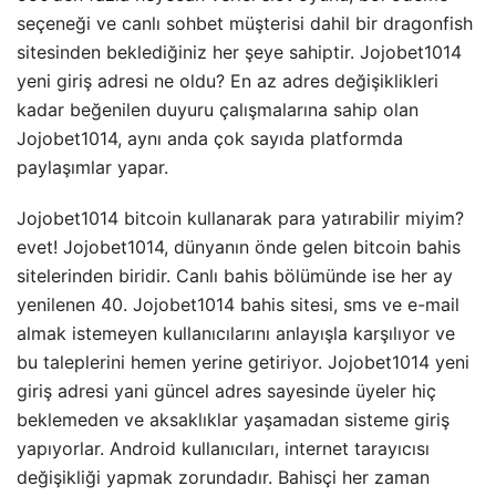
seçeneği ve canlı sohbet müşterisi dahil bir dragonfish
sitesinden beklediğiniz her şeye sahiptir. Jojobet1014
yeni giriş adresi ne oldu? En az adres değişiklikleri
kadar beğenilen duyuru çalışmalarına sahip olan
Jojobet1014, aynı anda çok sayıda platformda
paylaşımlar yapar.
Jojobet1014 bitcoin kullanarak para yatırabilir miyim?
evet! Jojobet1014, dünyanın önde gelen bitcoin bahis
sitelerinden biridir. Canlı bahis bölümünde ise her ay
yenilenen 40. Jojobet1014 bahis sitesi, sms ve e-mail
almak istemeyen kullanıcılarını anlayışla karşılıyor ve
bu taleplerini hemen yerine getiriyor. Jojobet1014 yeni
giriş adresi yani güncel adres sayesinde üyeler hiç
beklemeden ve aksaklıklar yaşamadan sisteme giriş
yapıyorlar. Android kullanıcıları, internet tarayıcısı
değişikliği yapmak zorundadır. Bahisçi her zaman