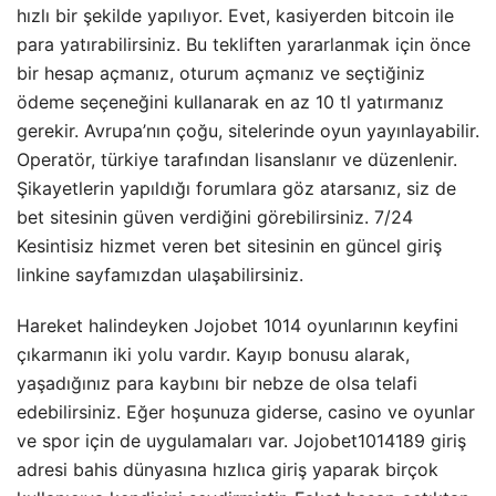
hızlı bir şekilde yapılıyor. Evet, kasiyerden bitcoin ile
para yatırabilirsiniz. Bu tekliften yararlanmak için önce
bir hesap açmanız, oturum açmanız ve seçtiğiniz
ödeme seçeneğini kullanarak en az 10 tl yatırmanız
gerekir. Avrupa’nın çoğu, sitelerinde oyun yayınlayabilir.
Operatör, türkiye tarafından lisanslanır ve düzenlenir.
Şikayetlerin yapıldığı forumlara göz atarsanız, siz de
bet sitesinin güven verdiğini görebilirsiniz. 7/24
Kesintisiz hizmet veren bet sitesinin en güncel giriş
linkine sayfamızdan ulaşabilirsiniz.
Hareket halindeyken Jojobet 1014 oyunlarının keyfini
çıkarmanın iki yolu vardır. Kayıp bonusu alarak,
yaşadığınız para kaybını bir nebze de olsa telafi
edebilirsiniz. Eğer hoşunuza giderse, casino ve oyunlar
ve spor için de uygulamaları var. Jojobet1014189 giriş
adresi bahis dünyasına hızlıca giriş yaparak birçok