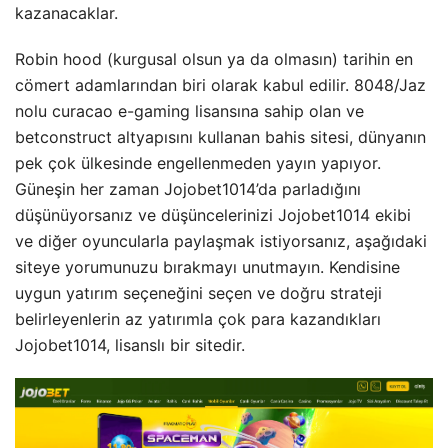
kazanacaklar.
Robin hood (kurgusal olsun ya da olmasın) tarihin en
cömert adamlarından biri olarak kabul edilir. 8048/Jaz
nolu curacao e-gaming lisansına sahip olan ve
betconstruct altyapısını kullanan bahis sitesi, dünyanın
pek çok ülkesinde engellenmeden yayın yapıyor.
Güneşin her zaman Jojobet1014’da parladığını
düşünüyorsanız ve düşüncelerinizi Jojobet1014 ekibi
ve diğer oyuncularla paylaşmak istiyorsanız, aşağıdaki
siteye yorumunuzu bırakmayı unutmayın. Kendisine
uygun yatırım seçeneğini seçen ve doğru strateji
belirleyenlerin az yatırımla çok para kazandıkları
Jojobet1014, lisanslı bir sitedir.