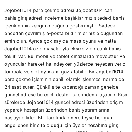
Jojobet1014 para çekme adresi Jojobet1014 canlı
bahis giriş adresi inceleme başlıklarımız sitedeki bahis
içeriklerinin zengin olduğunu göstermiştir. Sadece
önceden çevrilmiş e-posta bildirimleriniz olduğundan
emin olun. Ayrıca çok sayıda masa oyunu ve hatta
Jojobet1014 özel masalarıyla eksiksiz bir canlı bahis
teklifi var. Bu, mobil ve tablet cihazlarda mevcuttur ve
oyuncular hareket halindeyken yüzlerce heyecan verici
tombala ve slot oyununa göz atabilir. Bir Jojobet1014
para çekme işleminin dahili olarak işlenmesi normalde
24 saat sürer. Çünkü site kapandığı zaman genelde
güncel adrese bu canlı destek üzerinden ulaşabilir. Kısa
sürelerde Jojobet1014 güncel adresi üzerinden erişim
yaparak hesapları üzerinden bahis yatırımlarına
başlayabilirler. Btk tarafından neredeyse her gün
engellenen bir site olduğu için üyeler hesabına giriş