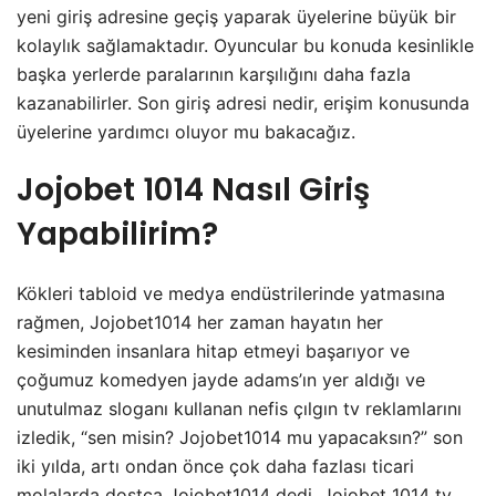
yeni giriş adresine geçiş yaparak üyelerine büyük bir
kolaylık sağlamaktadır. Oyuncular bu konuda kesinlikle
başka yerlerde paralarının karşılığını daha fazla
kazanabilirler. Son giriş adresi nedir, erişim konusunda
üyelerine yardımcı oluyor mu bakacağız.
Jojobet 1014 Nasıl Giriş
Yapabilirim?
Kökleri tabloid ve medya endüstrilerinde yatmasına
rağmen, Jojobet1014 her zaman hayatın her
kesiminden insanlara hitap etmeyi başarıyor ve
çoğumuz komedyen jayde adams’ın yer aldığı ve
unutulmaz sloganı kullanan nefis çılgın tv reklamlarını
izledik, “sen misin? Jojobet1014 mu yapacaksın?” son
iki yılda, artı ondan önce çok daha fazlası ticari
molalarda dostça Jojobet1014 dedi. Jojobet 1014 tv