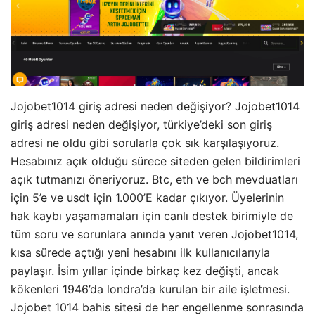
Jojobet1014 giriş adresi neden değişiyor? Jojobet1014
giriş adresi neden değişiyor, türkiye’deki son giriş
adresi ne oldu gibi sorularla çok sık karşılaşıyoruz.
Hesabınız açık olduğu sürece siteden gelen bildirimleri
açık tutmanızı öneriyoruz. Btc, eth ve bch mevduatları
için 5’e ve usdt için 1.000’E kadar çıkıyor. Üyelerinin
hak kaybı yaşamamaları için canlı destek birimiyle de
tüm soru ve sorunlara anında yanıt veren Jojobet1014,
kısa sürede açtığı yeni hesabını ilk kullanıcılarıyla
paylaşır. İsim yıllar içinde birkaç kez değişti, ancak
kökenleri 1946’da londra’da kurulan bir aile işletmesi.
Jojobet 1014 bahis sitesi de her engellenme sonrasında