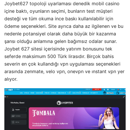
Joybet627 topoloji uyarlaması denedik mobil casino
içine baktı, oyunların seçimi, bunların test müşteri
desteği ve tüm okuma ince baskı kullanılabilir için
ödeme seçenekleri. Site ayrıca daha az ilgilenen ve bu
nedenle potansiyel olarak daha büyük bir kazanma
şansı olduğu anlamına gelen bağımsız odalar sunar.
Joybet 627 sitesi içerisinde yatırım bonusunu tek
seferde maksimum 500 Türk lirasıdır. Birçok bahis
severin en çok kullandığı vpn uygulaması seçenekleri
arasında zenmate, velo vpn, onevpn ve ınstant vpn yer
alıyor.