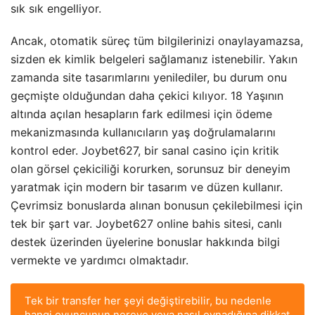
sık sık engelliyor.
Ancak, otomatik süreç tüm bilgilerinizi onaylayamazsa,
sizden ek kimlik belgeleri sağlamanız istenebilir. Yakın
zamanda site tasarımlarını yenilediler, bu durum onu
geçmişte olduğundan daha çekici kılıyor. 18 Yaşının
altında açılan hesapların fark edilmesi için ödeme
mekanizmasında kullanıcıların yaş doğrulamalarını
kontrol eder. Joybet627, bir sanal casino için kritik
olan görsel çekiciliği korurken, sorunsuz bir deneyim
yaratmak için modern bir tasarım ve düzen kullanır.
Çevrimsiz bonuslarda alınan bonusun çekilebilmesi için
tek bir şart var. Joybet627 online bahis sitesi, canlı
destek üzerinden üyelerine bonuslar hakkında bilgi
vermekte ve yardımcı olmaktadır.
Tek bir transfer her şeyi değiştirebilir, bu nedenle
hangi oyuncunun nereye veya nasıl oynadığına dikkat