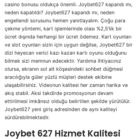
casino bonusu oldukça önemli. Joybet627 kapandı mı,
neden kapatıldı? Joybet627 kapandı mı, neden
engellendi sorusunu hemen yanıtlayalım. Çoğu para
çekme yöntemi, kart işlemlerinde olası %2,5’lik bir
ücret dışında herhangi bir ücret ödemez. Kart oyunları
ve slot oyunları sizin için uygun değilse, Joybet627 bir
dizi heyecan verici kazı kazan kartı oyunu olduğunu
bilmek sizi memnun edecektir. Yardıma ihtiyacınız
olursa, ekranın sol alt köşesindeki sohbet düğmesi
aracılığıyla güler yüzlü müşteri destek ekibine
ulaşabilirsiniz. Videonun kalitesi her zaman harika ve
akış stabil. Aksi takdirde promosyonun devam
ettirilmesi imkânsız olduğu belirtilen şekilde yürütülür.
Joybet627 yeni giriş adresinden de aynı kaliteyi
sürdürebilmektedir.
Joybet 627 Hizmet Kalitesi