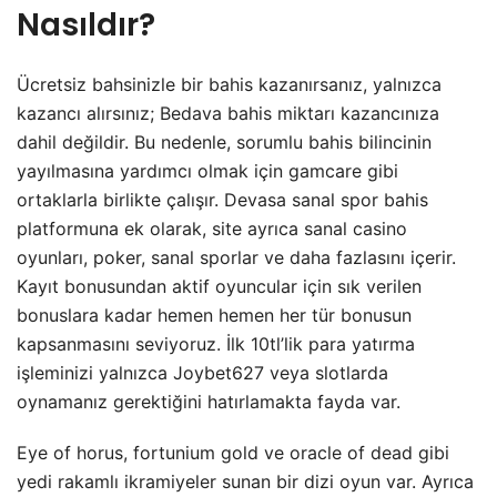
Nasıldır?
Ücretsiz bahsinizle bir bahis kazanırsanız, yalnızca
kazancı alırsınız; Bedava bahis miktarı kazancınıza
dahil değildir. Bu nedenle, sorumlu bahis bilincinin
yayılmasına yardımcı olmak için gamcare gibi
ortaklarla birlikte çalışır. Devasa sanal spor bahis
platformuna ek olarak, site ayrıca sanal casino
oyunları, poker, sanal sporlar ve daha fazlasını içerir.
Kayıt bonusundan aktif oyuncular için sık verilen
bonuslara kadar hemen hemen her tür bonusun
kapsanmasını seviyoruz. İlk 10tl’lik para yatırma
işleminizi yalnızca Joybet627 veya slotlarda
oynamanız gerektiğini hatırlamakta fayda var.
Eye of horus, fortunium gold ve oracle of dead gibi
yedi rakamlı ikramiyeler sunan bir dizi oyun var. Ayrıca