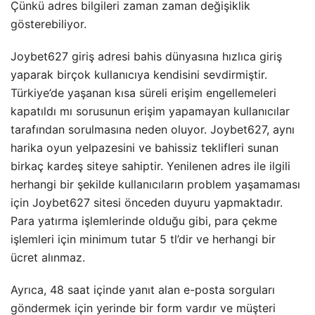
Çünkü adres bilgileri zaman zaman değişiklik
gösterebiliyor.
Joybet627 giriş adresi bahis dünyasına hızlıca giriş
yaparak birçok kullanıcıya kendisini sevdirmiştir.
Türkiye’de yaşanan kısa süreli erişim engellemeleri
kapatıldı mı sorusunun erişim yapamayan kullanıcılar
tarafından sorulmasına neden oluyor. Joybet627, aynı
harika oyun yelpazesini ve bahissiz teklifleri sunan
birkaç kardeş siteye sahiptir. Yenilenen adres ile ilgili
herhangi bir şekilde kullanıcıların problem yaşamaması
için Joybet627 sitesi önceden duyuru yapmaktadır.
Para yatırma işlemlerinde olduğu gibi, para çekme
işlemleri için minimum tutar 5 tl’dir ve herhangi bir
ücret alınmaz.
Ayrıca, 48 saat içinde yanıt alan e-posta sorguları
göndermek için yerinde bir form vardır ve müşteri