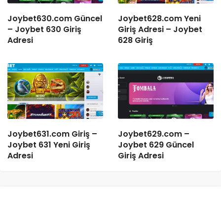
Joybet630.com Güncel
Joybet628.com Yeni
– Joybet 630 Giriş
Giriş Adresi – Joybet
Adresi
628 Giriş
Joybet631.com Giriş –
Joybet629.com –
Joybet 631 Yeni Giriş
Joybet 629 Güncel
Adresi
Giriş Adresi