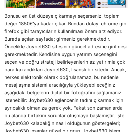
Bonusu en üst düzeye çıkarmayı seçerseniz, toplam
değer 1850€’ya kadar çıkar. Bundan dolayı chrome gibi
firefox gibi tarayıcıların kullanılması önem arz ediyor.
Burada açılan sayfada; girmeniz gerekmektedir.
Öncelikle Joybet630 sitesinin güncel adresine girilmesi
gerekmektedir. Kendisine uygun yatırım seçeneğini
seçen ve doğru strateji belirleyenlerin az yatırımla çok
para kazandıkları Joybet630, lisanslı bir sitedir. Ancak,
herkes elektronik olarak doğrulanamaz, bu nedenle
mesajlaşma sistemi aracılığıyla yükleyebileceğiniz
aşağıdaki belgelerin dijital bir fotoğrafını sağlamanız
istenebilir: Joybet630 eğlencenin tadını çıkarmak için
ayrıcalıklı olmanıza gerek yok. Fakat son zamanlarda
bu alanda birtakım sorunlar oluşmaya başlamıştır. İşte
Joybet630 kalabalığın nasıl olduğunun göstergeleri;
Joybet630 insanlar güzel bir grup. Joybet630 işlem