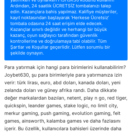
Ardından, 24 saatlik ÜCRETSİZ tombalanızı talep
edin. Kazançlara bahis yapılmaz. Kalifiye müşteriler,
kayıt noktasından başlayarak ‘Herkese Ücretsiz’
tombala odasına 24 saat erişim elde edecek.
Kazançlar sınırlı değildir ve herhangi bir büyük
kazanç, oyun sağlayıcı tarafından güvenlik
kontrollerine ve doğrulamaya tabi olabilir. Tüm
Şartlar ve Koşullar geçerlidir. Lütfen sorumlu bir
şekilde oynayın.
Para yatırmak için hangi para birimlerini kullanabilirim?
Joybet630, şu para birimleriyle para yatırmanıza izin
verir: türk lirası, euro, abd doları, kanada doları, yeni
zelanda doları ve güney afrika randı. Daha dikkate
değer markalardan bazıları, netent, play n go, red tiger,
quickspin, leander games, stake logic, no limit city,
merkur gaming, push gaming, evolution gaming, felt
games, ainsworth, kalamba games ve daha fazlasını
içerir. Bu özellik, kullanıcılara bahisleri üzerinde daha