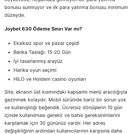
bonusu sunmuyor ve ilk para yatırma bonusu minimum
düzeyde.
Joybet 630 Ödeme Sınırı Var mı?
Eksiksiz spor ve pazar çeşidi
Banka Taslağı: 15-20 Gün
İyi tasarlanmış arayüz
Harika oyun seçimi
HILO ve Holdem casino oyunları
Site, ekranın üst kısmındaki kapsamlı menü aracılığıyla
gezinmek kolaydır. Mobil sürümde bariz bir sorun yok
ve kullanışlılığı beğendik. Ücretsiz dönüşlerin 10 gün
içinde kullanılması gerekir ve bahis gereksinimlerini
karşılamak için 30 gününüz vardır. Her adres
değişikliğinin ardından kullanıcılarının karşısına daha