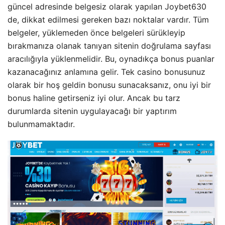
güncel adresinde belgesiz olarak yapılan Joybet630
de, dikkat edilmesi gereken bazı noktalar vardır. Tüm
belgeler, yüklemeden önce belgeleri sürükleyip
bırakmanıza olanak tanıyan sitenin doğrulama sayfası
aracılığıyla yüklenmelidir. Bu, oynadıkça bonus puanlar
kazanacağınız anlamına gelir. Tek casino bonusunuz
olarak bir hoş geldin bonusu sunacaksanız, onu iyi bir
bonus haline getirseniz iyi olur. Ancak bu tarz
durumlarda sitenin uygulayacağı bir yaptırım
bulunmamaktadır.