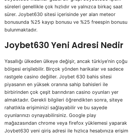
süreleri genellikle çok hızlıdır ve yalnızca birkaç saat
sürer. Joybet630 sitesi içerisinde yer alan meteor
bonusunda %25 kayıp bonusu ve %25 freespin bonusu
bulunmaktadır.
Joybet630 Yeni Adresi Nedir
Yasallığı ülkeden ülkeye değişir, ancak türkiye’nin çoğu
bölgesi erişilebilir. Birçok yönden harikalar ve sadece
rastgele casino değiller. Joybet 630 bahis sitesi
piyasanın en yüksek oranına sahip bahisleri ile
birbirinden çok çeşit barındıran casino oyunları yer
almaktadır. Gerekli bilgileri öğrendikten sonra, siteye
rahatlıkla erişiminizi sağlayabilir ve bu sayede
oyunlarınızı oynayabilirsiniz. Google play
mağazasından chrome veya firefox yüklemesi yaparak
Joybet630 yeni giriş adresi ile hızlıca hesabınıza erişim