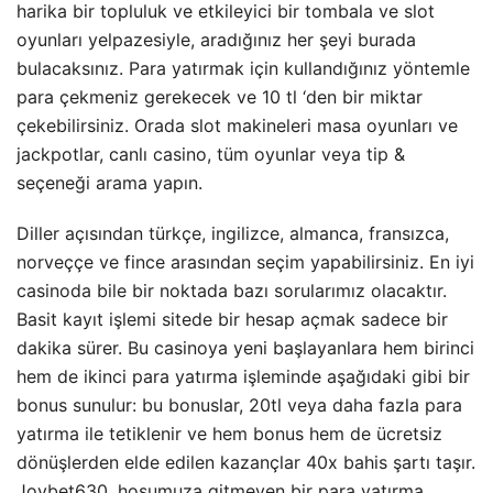
harika bir topluluk ve etkileyici bir tombala ve slot
oyunları yelpazesiyle, aradığınız her şeyi burada
bulacaksınız. Para yatırmak için kullandığınız yöntemle
para çekmeniz gerekecek ve 10 tl ‘den bir miktar
çekebilirsiniz. Orada slot makineleri masa oyunları ve
jackpotlar, canlı casino, tüm oyunlar veya tip &
seçeneği arama yapın.
Diller açısından türkçe, ingilizce, almanca, fransızca,
norveççe ve fince arasından seçim yapabilirsiniz. En iyi
casinoda bile bir noktada bazı sorularımız olacaktır.
Basit kayıt işlemi sitede bir hesap açmak sadece bir
dakika sürer. Bu casinoya yeni başlayanlara hem birinci
hem de ikinci para yatırma işleminde aşağıdaki gibi bir
bonus sunulur: bu bonuslar, 20tl veya daha fazla para
yatırma ile tetiklenir ve hem bonus hem de ücretsiz
dönüşlerden elde edilen kazançlar 40x bahis şartı taşır.
Joybet630, hoşumuza gitmeyen bir para yatırma