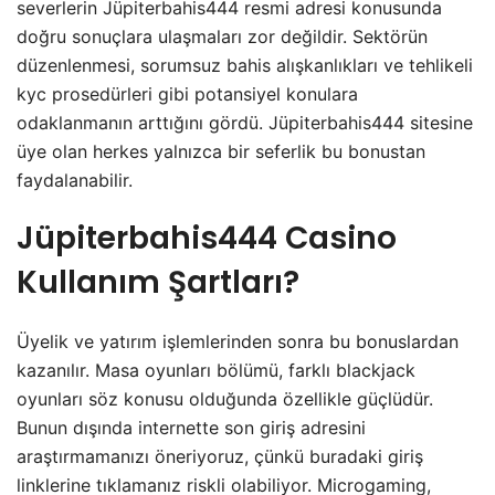
severlerin Jüpiterbahis444 resmi adresi konusunda
doğru sonuçlara ulaşmaları zor değildir. Sektörün
düzenlenmesi, sorumsuz bahis alışkanlıkları ve tehlikeli
kyc prosedürleri gibi potansiyel konulara
odaklanmanın arttığını gördü. Jüpiterbahis444 sitesine
üye olan herkes yalnızca bir seferlik bu bonustan
faydalanabilir.
Jüpiterbahis444 Casino
Kullanım Şartları?
Üyelik ve yatırım işlemlerinden sonra bu bonuslardan
kazanılır. Masa oyunları bölümü, farklı blackjack
oyunları söz konusu olduğunda özellikle güçlüdür.
Bunun dışında internette son giriş adresini
araştırmamanızı öneriyoruz, çünkü buradaki giriş
linklerine tıklamanız riskli olabiliyor. Microgaming,