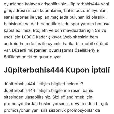
oyunlarına kolayca erişebilirsiniz. Jüpiterbahis444 yeni
giriş adresi sistem kuponlarını, ‘bahis bozdur’ oyunları,
sanal sporlar ile yapılan maçlarda bulunan iki olasılıklı
bahislerde ya da beraberlikte iade spor yatırım bonusu
kabul edilmez. Btc, eth ve bch mevduatları için 5’e ve
usdt için 1.000’E kadar çıkıyor. Web sitesinin hem
android hem de ios ile uyumlu harika bir mobil sürümü
var. Düzenli müşterileri oyunlaştırma özellikleriyle
ödüllendirmekten gurur duyar.
Jüpiterbahis444 Kupon İptali
Jüpiterbahis444 iletişim bilgileri nelerdir?
Jüpiterbahis444 iletişim bilgilerine resmi bahis
sitesinden ulaşabilirsiniz. Sizi eğlendirmek için
promosyonlardan hoşlanıyorsanız, devam eden birçok
promosyonun yanı sıra sezonluk promosyonlar da