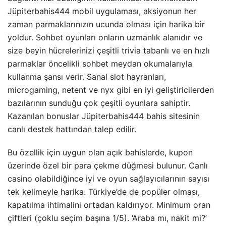
Jüpiterbahis444 mobil uygulaması, aksiyonun her
zaman parmaklarınızın ucunda olması için harika bir
yoldur. Sohbet oyunları onların uzmanlık alanıdır ve
size beyin hücrelerinizi çeşitli trivia tabanlı ve en hızlı
parmaklar öncelikli sohbet meydan okumalarıyla
kullanma şansı verir. Sanal slot hayranları,
microgaming, netent ve nyx gibi en iyi geliştiricilerden
bazılarının sunduğu çok çeşitli oyunlara sahiptir.
Kazanılan bonuslar Jüpiterbahis444 bahis sitesinin
canlı destek hattından talep edilir.
Bu özellik için uygun olan açık bahislerde, kupon
üzerinde özel bir para çekme düğmesi bulunur. Canlı
casino olabildiğince iyi ve oyun sağlayıcılarının sayısı
tek kelimeyle harika. Türkiye’de de popüler olması,
kapatılma ihtimalini ortadan kaldırıyor. Minimum oran
çiftleri (çoklu seçim başına 1/5). ‘Araba mı, nakit mi?’