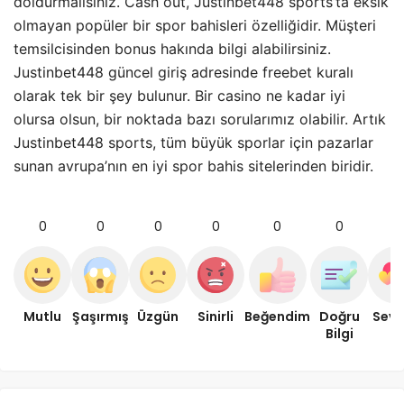
doldurmalısınız. Cash out, Justinbet448 sports’ta eksik
olmayan popüler bir spor bahisleri özelliğidir. Müşteri
temsilcisinden bonus hakında bilgi alabilirsiniz.
Justinbet448 güncel giriş adresinde freebet kuralı
olarak tek bir şey bulunur. Bir casino ne kadar iyi
olursa olsun, bir noktada bazı sorularımız olabilir. Artık
Justinbet448 sports, tüm büyük sporlar için pazarlar
sunan avrupa’nın en iyi spor bahis sitelerinden biridir.
0
0
0
0
0
0
0
Mutlu
Şaşırmış
Üzgün
Sinirli
Beğendim
Doğru
Sev
Bilgi