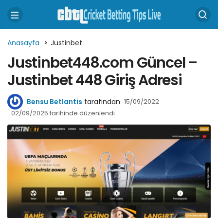
Anasayfa
Justinbet
Justinbet448.com Güncel –
Justinbet 448 Giriş Adresi
Bensu Betlantis
tarafından
15/09/2022
02/09/2025 tarihinde düzenlendi