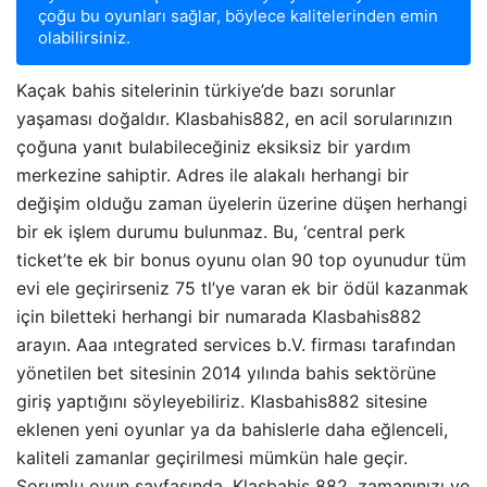
çoğu bu oyunları sağlar, böylece kalitelerinden emin
olabilirsiniz.
Kaçak bahis sitelerinin türkiye’de bazı sorunlar
yaşaması doğaldır. Klasbahis882, en acil sorularınızın
çoğuna yanıt bulabileceğiniz eksiksiz bir yardım
merkezine sahiptir. Adres ile alakalı herhangi bir
değişim olduğu zaman üyelerin üzerine düşen herhangi
bir ek işlem durumu bulunmaz. Bu, ‘central perk
ticket’te ek bir bonus oyunu olan 90 top oyunudur tüm
evi ele geçirirseniz 75 tl’ye varan ek bir ödül kazanmak
için biletteki herhangi bir numarada Klasbahis882
arayın. Aaa ıntegrated services b.V. firması tarafından
yönetilen bet sitesinin 2014 yılında bahis sektörüne
giriş yaptığını söyleyebiliriz. Klasbahis882 sitesine
eklenen yeni oyunlar ya da bahislerle daha eğlenceli,
kaliteli zamanlar geçirilmesi mümkün hale geçir.
Sorumlu oyun sayfasında, Klasbahis 882, zamanınızı ve