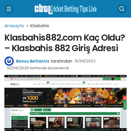
Anasayfa
Klasbahis
Klasbahis882.com Kaç Oldu?
– Klasbahis 882 Giriş Adresi
Bensu Betlantis
tarafından
15/09/2022
02/09/2025 tarihinde düzenlendi