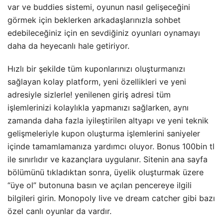
var ve buddies sistemi, oyunun nasıl gelişeceğini
görmek için beklerken arkadaşlarınızla sohbet
edebileceğiniz için en sevdiğiniz oyunları oynamayı
daha da heyecanlı hale getiriyor.
Hızlı bir şekilde tüm kuponlarınızı oluşturmanızı
sağlayan kolay platform, yeni özellikleri ve yeni
adresiyle sizlerle! yenilenen giriş adresi tüm
işlemlerinizi kolaylıkla yapmanızı sağlarken, aynı
zamanda daha fazla iyileştirilen altyapı ve yeni teknik
gelişmeleriyle kupon oluşturma işlemlerini saniyeler
içinde tamamlamanıza yardımcı oluyor. Bonus 100bin tl
ile sınırlıdır ve kazançlara uygulanır. Sitenin ana sayfa
bölümünü tıkladıktan sonra, üyelik oluşturmak üzere
“üye ol” butonuna basın ve açılan pencereye ilgili
bilgileri girin. Monopoly live ve dream catcher gibi bazı
özel canlı oyunlar da vardır.