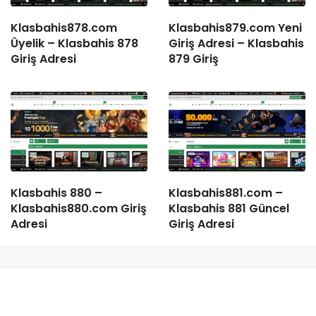
Klasbahis878.com
Klasbahis879.com Yeni
Üyelik – Klasbahis 878
Giriş Adresi – Klasbahis
Giriş Adresi
879 Giriş
Klasbahis 880 –
Klasbahis881.com –
Klasbahis880.com Giriş
Klasbahis 881 Güncel
Adresi
Giriş Adresi