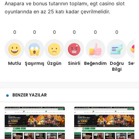
Anapara ve bonus tutarının toplamı, egt casino slot
oyunlarında en az 25 katı kadar çevrilmelidir.
0
0
0
0
0
0
0
Mutlu
Şaşırmış
Üzgün
Sinirli
Beğendim
Doğru
Sev
Bilgi
BENZER YAZILAR