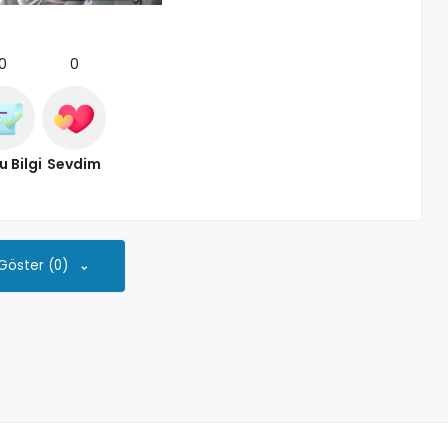
0
0
 Bilgi
Sevdim
 Göster (0)