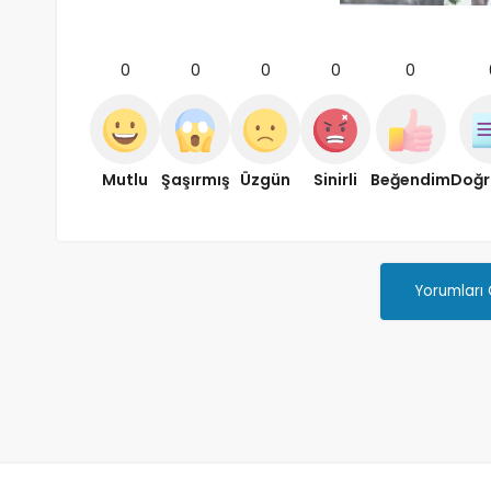
0
0
0
0
0
Mutlu
Şaşırmış
Üzgün
Sinirli
Beğendim
Doğru
Yorumları