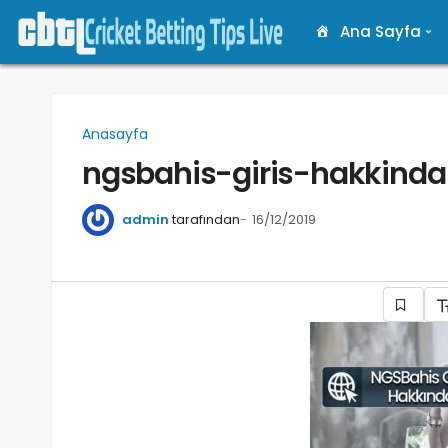
Ana Sayfa
Anasayfa
ngsbahis-giris-hakkinda
admin
tarafından
16/12/2019