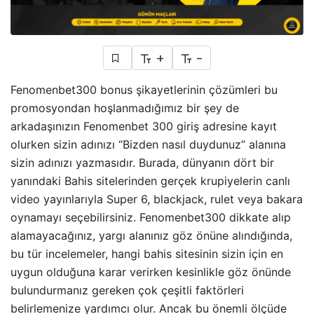
+
-
Fenomenbet300 bonus şikayetlerinin çözümleri bu
promosyondan hoşlanmadığımız bir şey de
arkadaşınızın Fenomenbet 300 giriş adresine kayıt
olurken sizin adınızı “Bizden nasıl duydunuz” alanına
sizin adınızı yazmasıdır. Burada, dünyanın dört bir
yanındaki Bahis sitelerinden gerçek krupiyelerin canlı
video yayınlarıyla Super 6, blackjack, rulet veya bakara
oynamayı seçebilirsiniz. Fenomenbet300 dikkate alıp
alamayacağınız, yargı alanınız göz önüne alındığında,
bu tür incelemeler, hangi bahis sitesinin sizin için en
uygun olduğuna karar verirken kesinlikle göz önünde
bulundurmanız gereken çok çeşitli faktörleri
belirlemenize yardımcı olur. Ancak bu önemli ölçüde