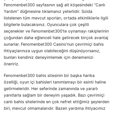
Fenomenbet300 sayfasının sağ alt köşesindeki “Canlı
Yardım” düğmesine tıklamanız yeterlidir. Solda
listelenen tüm mevcut sporları, ortada etkinliklerle ilgili
bilgilerle bulacaksınız. Oyunculara çok çeşitli
seçenekler ve Fenomenbet300’te oynamayı rakiplerinin
çoğundan daha eğlenceli hale getirecek birçok avantaj
sunarlar. Fenomenbet300 Casino’nun çevrimiçi bahis
ihtiyaçlarınıza uygun olabileceğini düşünüyorsanız,
bunları kendiniz deneyimlemek için denemenizi
öneririz.
Fenomenbet300 bahis sitesinin bir başka harika
özelliği, oyun içi bahisleri tanımlamayı bir esinti haline
getirmeleridir. Her seferinde zamanında ve yararlı
yanıtlarla sağlam bir deneyim yaşadık. Bazı çevrimiçi
canlı bahis sitelerinde en çok nefret ettiğimiz şeylerden
biri, mevcut olmamalarıdır. Bazen yardıma ihtiyacımız