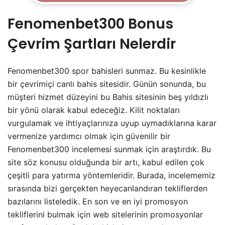
Fenomenbet300 Bonus
Çevrim Şartları Nelerdir
Fenomenbet300 spor bahisleri sunmaz. Bu kesinlikle
bir çevrimiçi canlı bahis sitesidir. Günün sonunda, bu
müşteri hizmet düzeyini bu Bahis sitesinin beş yıldızlı
bir yönü olarak kabul edeceğiz. Kilit noktaları
vurgulamak ve ihtiyaçlarınıza uyup uymadıklarına karar
vermenize yardımcı olmak için güvenilir bir
Fenomenbet300 incelemesi sunmak için araştırdık. Bu
site söz konusu olduğunda bir artı, kabul edilen çok
çeşitli para yatırma yöntemleridir. Burada, incelememiz
sırasında bizi gerçekten heyecanlandıran tekliflerden
bazılarını listeledik. En son ve en iyi promosyon
tekliflerini bulmak için web sitelerinin promosyonlar