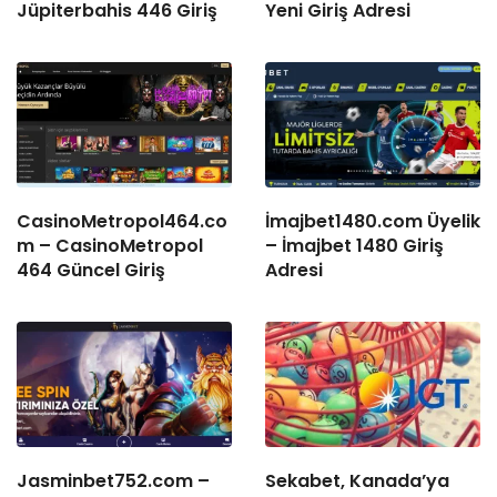
Jüpiterbahis 446 Giriş
Yeni Giriş Adresi
CasinoMetropol464.co
İmajbet1480.com Üyelik
m – CasinoMetropol
– İmajbet 1480 Giriş
464 Güncel Giriş
Adresi
Jasminbet752.com –
Sekabet, Kanada’ya