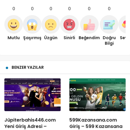
0
0
0
0
0
0
0
Mutlu
Şaşırmış
Üzgün
Sinirli
Beğendim
Doğru
Sev
Bilgi
BENZER YAZILAR
Jüpiterbahis446.com
599Kazansana.com
Yeni Giriş Adresi –
Giriş – 599 Kazansana