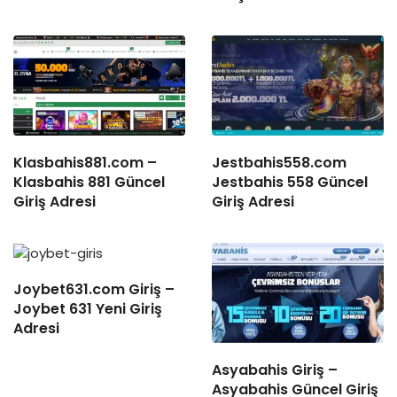
Klasbahis881.com –
Jestbahis558.com
Klasbahis 881 Güncel
Jestbahis 558 Güncel
Giriş Adresi
Giriş Adresi
Joybet631.com Giriş –
Joybet 631 Yeni Giriş
Adresi
Asyabahis Giriş –
Asyabahis Güncel Giriş