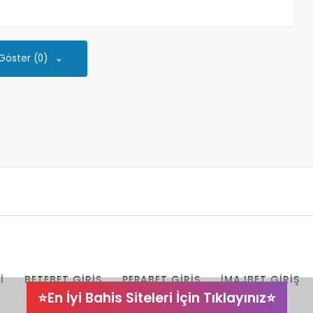
 Göster (0)
I
BETEBET GIRIŞ
PERABET GIRIŞ
İMAJBET GIRIŞ
⭐En İyi Bahis Siteleri İçin Tıklayınız⭐