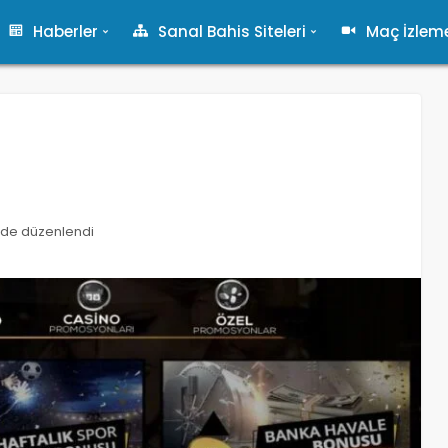
Haberler
Sanal Bahis Siteleri
Maç İzleme
nde düzenlendi