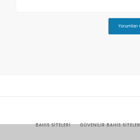
Yorumları
BAHIS SITELERI
GÜVENILIR BAHIS SITELER