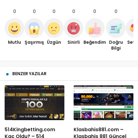
0
0
0
0
0
0
0
Mutlu
Şaşırmış
Üzgün
Sinirli
Beğendim
Doğru
Sev
Bilgi
BENZER YAZILAR
514Kingbetting.com
Klasbahis881.com –
Kaç Oldu? – 514
Klasbahis 881 Güncel