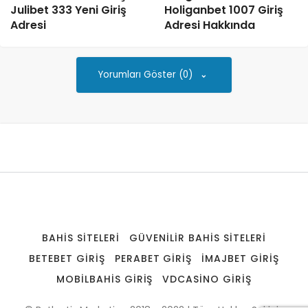
Julibet 333 Yeni Giriş
Holiganbet 1007 Giriş
Adresi
Adresi Hakkında
Yorumları Göster (0)
BAHIS SITELERI
GÜVENILIR BAHIS SITELERI
BETEBET GIRIŞ
PERABET GIRIŞ
İMAJBET GIRIŞ
MOBILBAHIS GIRIŞ
VDCASINO GIRIŞ