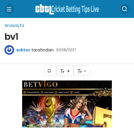
Anasayfa
bv1
editor
tarafından
31/08/2017
+
-