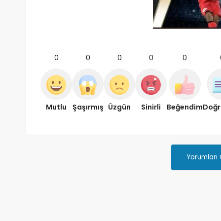
0
0
0
0
0
Mutlu
Şaşırmış
Üzgün
Sinirli
Beğendim
Doğru
Yorumları