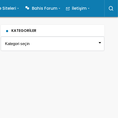
 Siteleri
Bahis Forum
İletişim
KATEGORILER