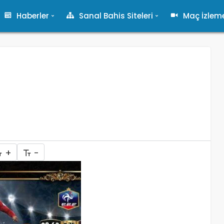
Haberler
Sanal Bahis Siteleri
Maç İzleme
+
-