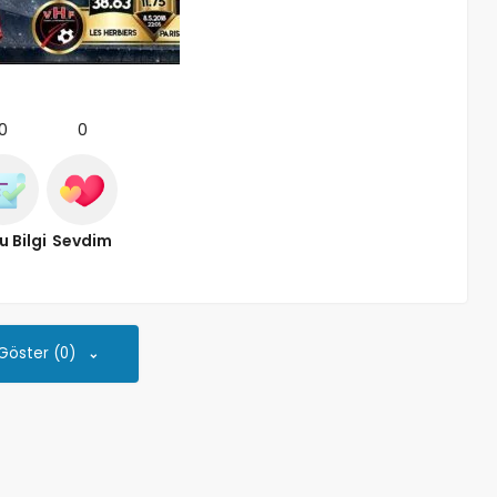
0
0
 Bilgi
Sevdim
 Göster (0)