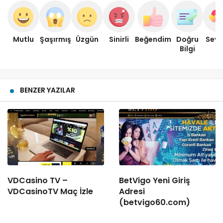
Mutlu
Şaşırmış
Üzgün
Sinirli
Beğendim
Doğru
Sev
Bilgi
BENZER YAZILAR
VDCasino TV –
BetVigo Yeni Giriş
VDCasinoTV Maç İzle
Adresi
(betvigo60.com)