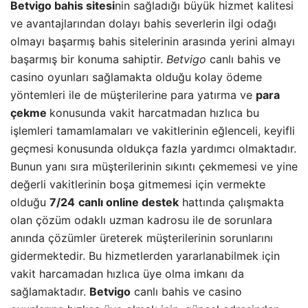
Betvigo bahis sitesi
nin sağladığı büyük hizmet kalitesi
ve avantajlarından dolayı bahis severlerin ilgi odağı
olmayı başarmış bahis sitelerinin arasında yerini almayı
başarmış bir konuma sahiptir.
Betvigo
canlı bahis ve
casino oyunları sağlamakta olduğu kolay ödeme
yöntemleri ile de müşterilerine para yatırma ve
para
çekme
konusunda vakit harcatmadan hızlıca bu
işlemleri tamamlamaları ve vakitlerinin eğlenceli, keyifli
geçmesi konusunda oldukça fazla yardımcı olmaktadır.
Bunun yanı sıra müşterilerinin sıkıntı çekmemesi ve yine
değerli vakitlerinin boşa gitmemesi için vermekte
olduğu
7/24
canlı online destek
hattında çalışmakta
olan çözüm odaklı uzman kadrosu ile de sorunlara
anında çözümler üreterek müşterilerinin sorunlarını
gidermektedir. Bu hizmetlerden yararlanabilmek için
vakit harcamadan hızlıca üye olma imkanı da
sağlamaktadır.
Betvigo
canlı bahis ve casino