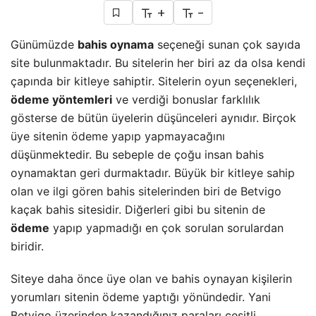
+
-
Günümüzde
bahis oynama
seçeneği sunan çok sayıda
site bulunmaktadır. Bu sitelerin her biri az da olsa kendi
çapında bir kitleye sahiptir. Sitelerin oyun seçenekleri,
ödeme yöntemleri
ve verdiği bonuslar farklılık
gösterse de bütün üyelerin düşünceleri aynıdır. Birçok
üye sitenin ödeme yapıp yapmayacağını
düşünmektedir. Bu sebeple de çoğu insan bahis
oynamaktan geri durmaktadır. Büyük bir kitleye sahip
olan ve ilgi gören bahis sitelerinden biri de Betvigo
kaçak bahis sitesidir. Diğerleri gibi bu sitenin de
ödeme
yapıp yapmadığı en çok sorulan sorulardan
biridir.
Siteye daha önce üye olan ve bahis oynayan kişilerin
yorumları sitenin ödeme yaptığı yönündedir. Yani
Betvigo üzerinden kazandığınız paraları çeşitli