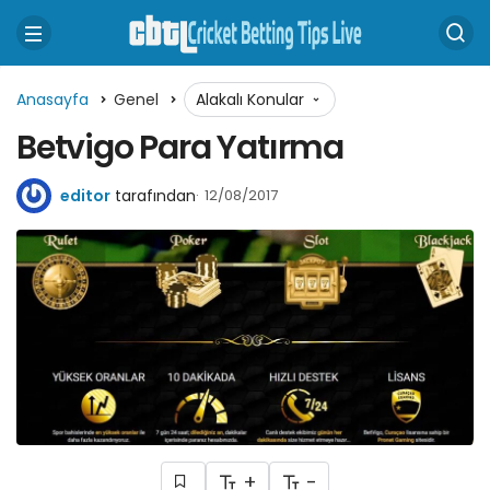
Anasayfa
Genel
Alakalı Konular
Betvigo Para Yatırma
editor
tarafından
12/08/2017
+
-