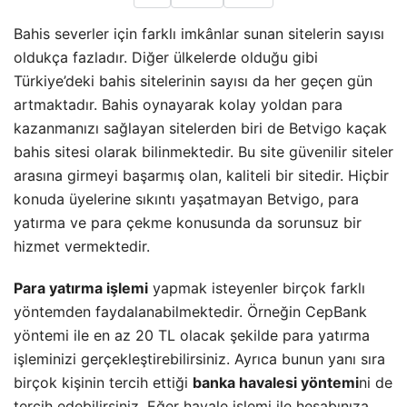
Bahis severler için farklı imkânlar sunan sitelerin sayısı
oldukça fazladır. Diğer ülkelerde olduğu gibi
Türkiye’deki bahis sitelerinin sayısı da her geçen gün
artmaktadır. Bahis oynayarak kolay yoldan para
kazanmanızı sağlayan sitelerden biri de Betvigo kaçak
bahis sitesi olarak bilinmektedir. Bu site güvenilir siteler
arasına girmeyi başarmış olan, kaliteli bir sitedir. Hiçbir
konuda üyelerine sıkıntı yaşatmayan Betvigo, para
yatırma ve para çekme konusunda da sorunsuz bir
hizmet vermektedir.
Para yatırma işlemi
yapmak isteyenler birçok farklı
yöntemden faydalanabilmektedir. Örneğin CepBank
yöntemi ile en az 20 TL olacak şekilde para yatırma
işleminizi gerçekleştirebilirsiniz. Ayrıca bunun yanı sıra
birçok kişinin tercih ettiği
banka havalesi yöntemi
ni de
tercih edebilirsiniz. Eğer havale işlemi ile hesabınıza