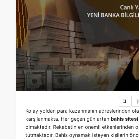
Kolay yoldan para kazanmanın adreslerinden ol
karşılanmakta. Her geçen gün artan
bahis sitesi
olmaktadır. Rekabetin en önemli etkenlerinden ol
tutmaktadır. Bahis oynamak isteyen kişilerin ön