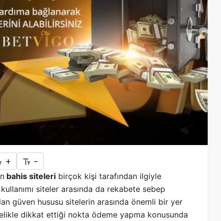
+
-
an
bahis siteleri
birçok kişi tarafından ilgiyle
kullanımı siteler arasında da rekabete sebep
an güven hususu sitelerin arasında önemli bir yer
celikle dikkat ettiği nokta ödeme yapma konusunda