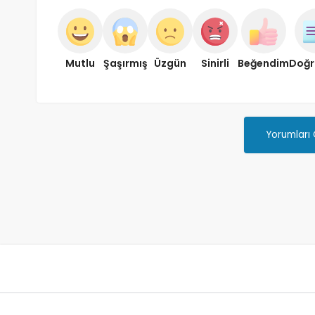
Mutlu
Şaşırmış
Üzgün
Sinirli
Beğendim
Doğru
Yorumları