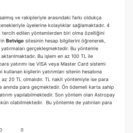
lmış ve rakipleriyle arasındaki farkı oldukça
enekleriyle üyelerine kolaylıklar sağlamaktadır. 4
 tercih edilen yöntemlerden biri olma özelliğini
rin
Betvigo
sitesinin hesap bilgilerini öğrenerek,
 yatırmaları gerçekleşmektedir. Bu yöntemle
aktarılmaktadır. Bu işlem en az 100 TL ile
 para yatırımı ise VISA veya Master Card sistemi
kullanan kişilerin yatırımları sitenin hesabına
 az 20 TL olmalıdır. TL nakit yöntemiyle ise para
ba anında para geçmektedir. Ön ödemeli karta sahip
tırım yapılabilmektedir. Son yöntem olan Astropay
ümkün olabilmektedir. Bu yöntemle de yatırılan para
0
0