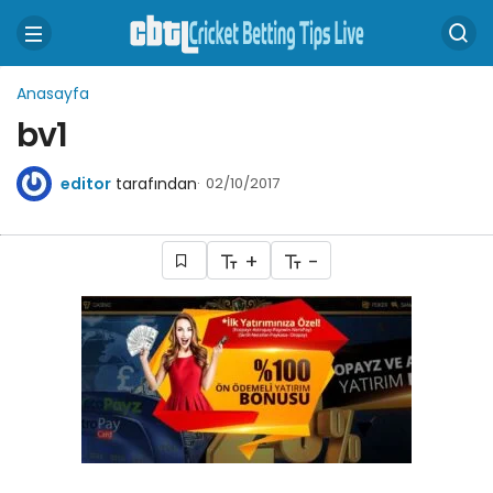
Anasayfa
bv1
editor
tarafından
02/10/2017
+
-