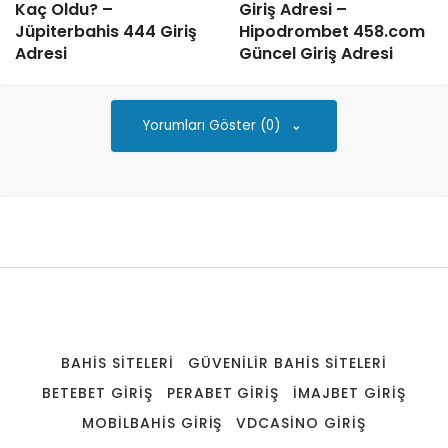
Kaç Oldu? –
Giriş Adresi –
Jüpiterbahis 444 Giriş
Hipodrombet 458.com
Adresi
Güncel Giriş Adresi
Yorumları Göster (0)
BAHIS SITELERI
GÜVENILIR BAHIS SITELERI
BETEBET GIRIŞ
PERABET GIRIŞ
İMAJBET GIRIŞ
MOBILBAHIS GIRIŞ
VDCASINO GIRIŞ