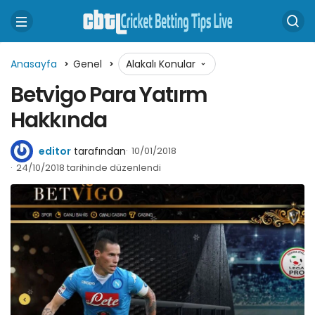
Anasayfa
Genel
Alakalı Konular
Betvigo Para Yatırm
Hakkında
editor
tarafından
10/01/2018
24/10/2018 tarihinde düzenlendi