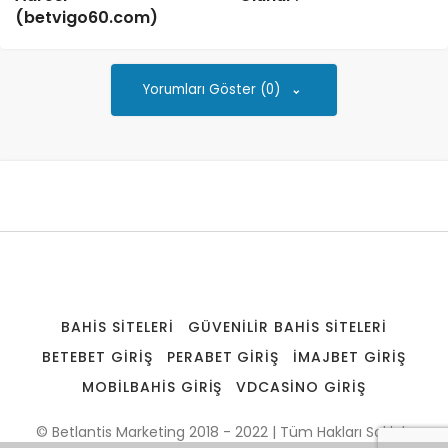
(betvigo60.com)
Yorumları Göster (0)
BAHIS SITELERI
GÜVENILIR BAHIS SITELERI
BETEBET GIRIŞ
PERABET GIRIŞ
İMAJBET GIRIŞ
MOBILBAHIS GIRIŞ
VDCASINO GIRIŞ
© Betlantis Marketing 2018 - 2022 | Tüm Hakları Saklıdır