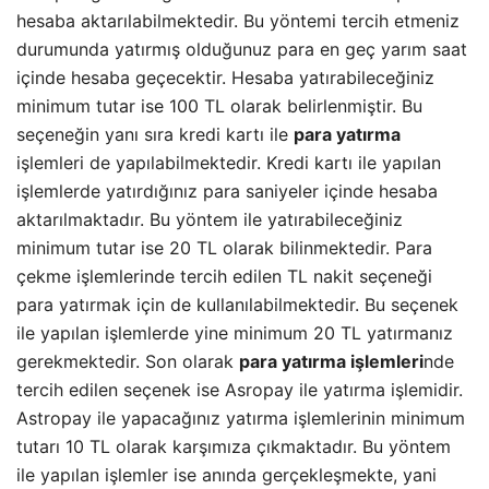
hesaba aktarılabilmektedir. Bu yöntemi tercih etmeniz
durumunda yatırmış olduğunuz para en geç yarım saat
içinde hesaba geçecektir. Hesaba yatırabileceğiniz
minimum tutar ise 100 TL olarak belirlenmiştir. Bu
seçeneğin yanı sıra kredi kartı ile
para yatırma
işlemleri de yapılabilmektedir. Kredi kartı ile yapılan
işlemlerde yatırdığınız para saniyeler içinde hesaba
aktarılmaktadır. Bu yöntem ile yatırabileceğiniz
minimum tutar ise 20 TL olarak bilinmektedir. Para
çekme işlemlerinde tercih edilen TL nakit seçeneği
para yatırmak için de kullanılabilmektedir. Bu seçenek
ile yapılan işlemlerde yine minimum 20 TL yatırmanız
gerekmektedir. Son olarak
para yatırma işlemleri
nde
tercih edilen seçenek ise Asropay ile yatırma işlemidir.
Astropay ile yapacağınız yatırma işlemlerinin minimum
tutarı 10 TL olarak karşımıza çıkmaktadır. Bu yöntem
ile yapılan işlemler ise anında gerçekleşmekte, yani