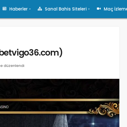
Haberler
Sanal Bahis Siteleri
Maç İzleme
 (betvigo36.com)
de düzenlendi