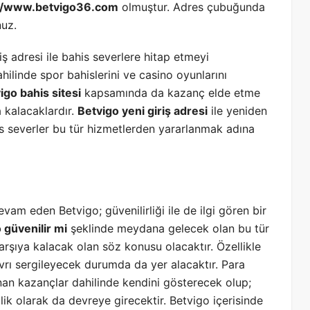
://www.betvigo36.com
olmuştur. Adres çubuğunda
uz.
riş adresi ile bahis severlere hitap etmeyi
ahilinde spor bahislerini ve casino oyunlarını
igo bahis sitesi
kapsamında da kazanç elde etme
 kalacaklardır.
Betvigo yeni giriş adresi
ile yeniden
his severler bu tür hizmetlerden yararlanmak adına
vam eden Betvigo; güvenilirliği ile de ilgi gören bir
 güvenilir mi
şeklinde meydana gelecek olan bu tür
rşıya kalacak olan söz konusu olacaktır. Özellikle
rı sergileyecek durumda da yer alacaktır. Para
n kazançlar dahilinde kendini gösterecek olup;
llik olarak da devreye girecektir. Betvigo içerisinde