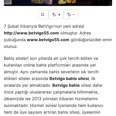
+
-
7 Şubat itibarıyla BetVigo’nun yeni adresi
http://www.betvigo55.com
olmuştur. Adres
çubuğunda
www.betvigo55.com
gördüğünüzden emin
olunuz.
Bahis siteleri son yıllarda en çok tercih edilen ve
kullanılan online bahis platformları arasında yer
almıştır. Aynı zamanda bahis severlerin sık tercih
etikleri siteler arasında
Betvigo bahis sitesi
, ilk
sıralarda yer almaktadır.
Betvigo bahis
sitesi daha
önce yaptığı uluslararası çalışmalarla bilinmekte,
ülkemizde ise 2013 yılından itibaren hizmetlerini
sunmaktadır. Hizmet süresi içerisinde hem kullanıcı
hem de üye sayısını artıran bahis sitesi, üyelerinin