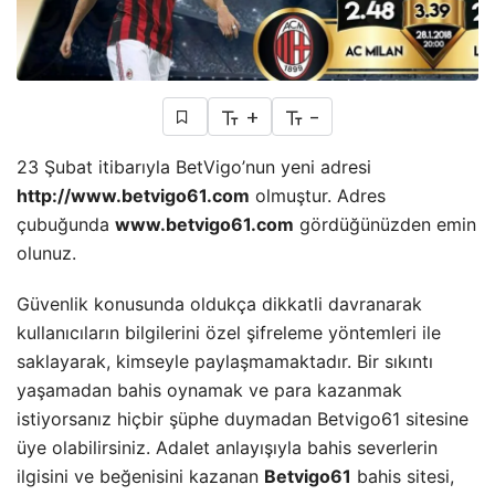
+
-
23 Şubat itibarıyla BetVigo’nun yeni adresi
http://www.betvigo61.com
olmuştur. Adres
çubuğunda
www.betvigo61.com
gördüğünüzden emin
olunuz.
Güvenlik konusunda oldukça dikkatli davranarak
kullanıcıların bilgilerini özel şifreleme yöntemleri ile
saklayarak, kimseyle paylaşmamaktadır. Bir sıkıntı
yaşamadan bahis oynamak ve para kazanmak
istiyorsanız hiçbir şüphe duymadan Betvigo61 sitesine
üye olabilirsiniz. Adalet anlayışıyla bahis severlerin
ilgisini ve beğenisini kazanan
Betvigo61
bahis sitesi,