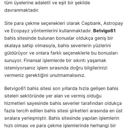
tüm üyelerine adaletli ve eşit bir şekilde
davranmaktadır.
Site para çekme seçenekleri olarak Cepbank, Astropay
ve Ecopayz yöntemlerini kullanmaktadır.
Betvigo61
bahis sitesinde bulunan bonuslar oldukça geniş bir
skalaya sahip olmasıyla, bahis severlerin yüzlerini
güldürüyor ve onlara farklı seçeneklerle bu bonusları
sunuyor. Finansal işlemlerde bir sıkıntı yaşamak
istemiyorsanız işlem sırasında doğru bilgilerinizi
vermeniz gerektiğini unutmamalısınız.
Betvigo61 bahis sitesi son yıllarda hızla gelişen bahis
siteleri sektöründe yer alan ve vermiş olduğu
hizmetleri sayesinde bahis severler tarafından oldukça
fazla tercih edilen bahis sitesi şirketleri arasında en üst
sıralara yerleşmiştir. Bahis sitesinde yapılan işlemlerin
hızlı olması ve para çekme işlemlerinde herhangi bir