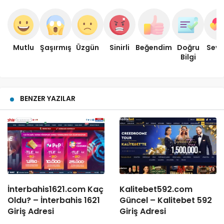
Mutlu
Şaşırmış
Üzgün
Sinirli
Beğendim
Doğru
Sev
Bilgi
BENZER YAZILAR
İnterbahis1621.com Kaç
Kalitebet592.com
Oldu? – İnterbahis 1621
Güncel – Kalitebet 592
Giriş Adresi
Giriş Adresi