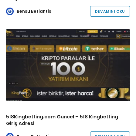
Bensu Betlantis
DEVAMINI OKU
518Kingbetting.com Güncel – 518 Kingbetting
Giriş Adresi