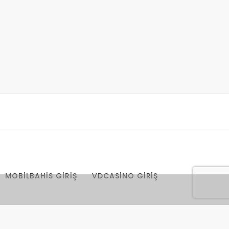
MOBILBAHIS GIRIŞ
VDCASINO GIRIŞ