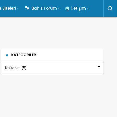
 Siteleri
Bahis Forum
İletişim
KATEGORILER