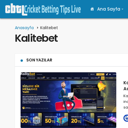
Ana Sayfa
Anasayfa
Kalitebet
Kalitebet
SON YAZILAR
K
A
Ka
in
s