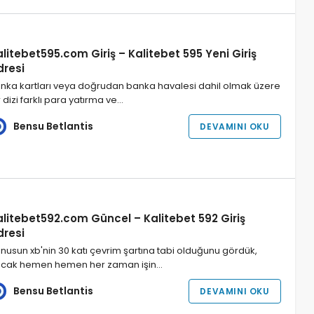
litebet595.com Giriş – Kalitebet 595 Yeni Giriş
dresi
nka kartları veya doğrudan banka havalesi dahil olmak üzere
r dizi farklı para yatırma ve…
Bensu Betlantis
DEVAMINI OKU
alitebet592.com Güncel – Kalitebet 592 Giriş
dresi
nusun xb'nin 30 katı çevrim şartına tabi olduğunu gördük,
cak hemen hemen her zaman işin…
Bensu Betlantis
DEVAMINI OKU