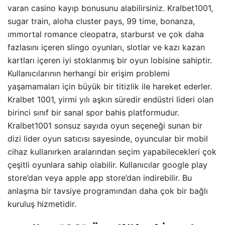
varan casino kayıp bonusunu alabilirsiniz. Kralbet1001,
sugar train, aloha cluster pays, 99 time, bonanza,
ımmortal romance cleopatra, starburst ve çok daha
fazlasını içeren slingo oyunları, slotlar ve kazı kazan
kartları içeren iyi stoklanmış bir oyun lobisine sahiptir.
Kullanıcılarının herhangi bir erişim problemi
yaşamamaları için büyük bir titizlik ile hareket ederler.
Kralbet 1001, yirmi yılı aşkın süredir endüstri lideri olan
birinci sınıf bir sanal spor bahis platformudur.
Kralbet1001 sonsuz sayıda oyun seçeneği sunan bir
dizi lider oyun satıcısı sayesinde, oyuncular bir mobil
cihaz kullanırken aralarından seçim yapabilecekleri çok
çeşitli oyunlara sahip olabilir. Kullanıcılar google play
store’dan veya apple app store’dan indirebilir. Bu
anlaşma bir tavsiye programından daha çok bir bağlı
kuruluş hizmetidir.