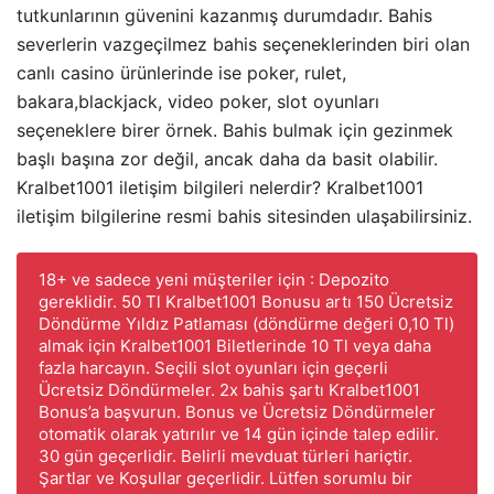
tutkunlarının güvenini kazanmış durumdadır. Bahis
severlerin vazgeçilmez bahis seçeneklerinden biri olan
canlı casino ürünlerinde ise poker, rulet,
bakara,blackjack, video poker, slot oyunları
seçeneklere birer örnek. Bahis bulmak için gezinmek
başlı başına zor değil, ancak daha da basit olabilir.
Kralbet1001 iletişim bilgileri nelerdir? Kralbet1001
iletişim bilgilerine resmi bahis sitesinden ulaşabilirsiniz.
18+ ve sadece yeni müşteriler için : Depozito
gereklidir. 50 Tl Kralbet1001 Bonusu artı 150 Ücretsiz
Döndürme Yıldız Patlaması (döndürme değeri 0,10 Tl)
almak için Kralbet1001 Biletlerinde 10 Tl veya daha
fazla harcayın. Seçili slot oyunları için geçerli
Ücretsiz Döndürmeler. 2x bahis şartı Kralbet1001
Bonus’a başvurun. Bonus ve Ücretsiz Döndürmeler
otomatik olarak yatırılır ve 14 gün içinde talep edilir.
30 gün geçerlidir. Belirli mevduat türleri hariçtir.
Şartlar ve Koşullar geçerlidir. Lütfen sorumlu bir