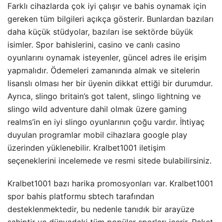
Farklı cihazlarda çok iyi çalışır ve bahis oynamak için
gereken tüm bilgileri açıkça gösterir. Bunlardan bazıları
daha küçük stüdyolar, bazıları ise sektörde büyük
isimler. Spor bahislerini, casino ve canlı casino
oyunlarını oynamak isteyenler, güncel adres ile erişim
yapmalıdır. Ödemeleri zamanında almak ve sitelerin
lisanslı olması her bir üyenin dikkat ettiği bir durumdur.
Ayrıca, slingo britain’s got talent, slingo lightning ve
slingo wild adventure dahil olmak üzere gaming
realms’in en iyi slingo oyunlarının çoğu vardır. İhtiyaç
duyulan programlar mobil cihazlara google play
üzerinden yüklenebilir. Kralbet1001 iletişim
seçeneklerini incelemede ve resmi sitede bulabilirsiniz.
Kralbet1001 bazı harika promosyonları var. Kralbet1001
spor bahis platformu sbtech tarafından
desteklenmektedir, bu nedenle tanıdık bir arayüze