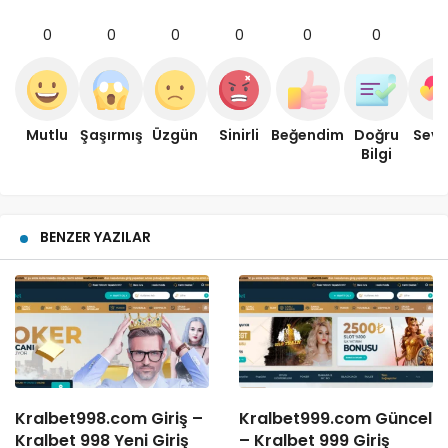
0
0
0
0
0
0
0
Mutlu
Şaşırmış
Üzgün
Sinirli
Beğendim
Doğru
Sev
Bilgi
BENZER YAZILAR
Kralbet998.com Giriş –
Kralbet999.com Güncel
Kralbet 998 Yeni Giriş
– Kralbet 999 Giriş