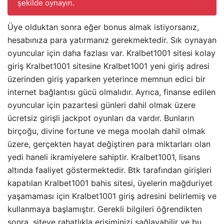
şekilde oynayın.
Üye olduktan sonra eğer bonus almak istiyorsanız,
hesabınıza para yatırmanız gerekmektedir. Sık oynayan
oyuncular için daha fazlası var. Kralbet1001 sitesi kolay
giriş Kralbet1001 sitesine Kralbet1001 yeni giriş adresi
üzerinden giriş yaparken yeterince memnun edici bir
internet bağlantısı gücü olmalıdır. Ayrıca, finanse edilen
oyuncular için pazartesi günleri dahil olmak üzere
ücretsiz girişli jackpot oyunları da vardır. Bunların
birçoğu, divine fortune ve mega moolah dahil olmak
üzere, gerçekten hayat değiştiren para miktarları olan
yedi haneli ikramiyelere sahiptir. Kralbet1001, lisans
altında faaliyet göstermektedir. Btk tarafından girişleri
kapatılan Kralbet1001 bahis sitesi, üyelerin mağduriyet
yaşamaması için Kralbet1001 giriş adresini belirlemiş ve
kullanmaya başlamıştır. Gerekli bilgileri öğrendikten
sonra, siteye rahatlıkla erişiminizi sağlayabilir ve bu