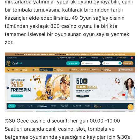
miktarlarda yatırımlar yaparak oyunu oynayabilir, canlı
bir tombala turnuvasına katılarak birbirinden farklı
kazançlar elde edebilirsiniz. 49 Oyun sağlayıcısının
tümünden yaklaşık 800 casino oyunu ile birlikte
tamamen işlevsel bir oyun sunan oyun sayısı yenmek
zor.
%30 Gece casino discount: her gün 00.00 -10.00
Saatleri arasında canlı casino, slot, tombala ve
betgames oyunlarında yaşadığınız kayıplar için %30’a