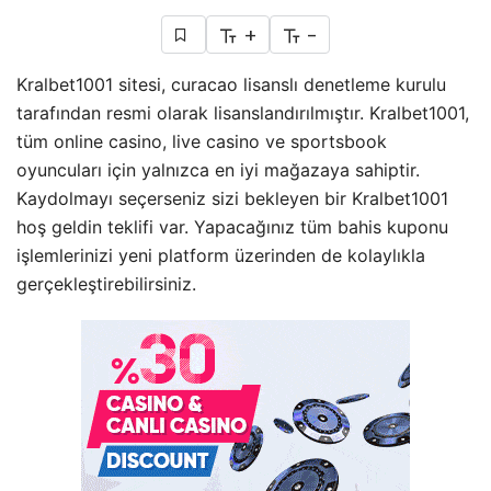
+
-
Kralbet1001 sitesi, curacao lisanslı denetleme kurulu
tarafından resmi olarak lisanslandırılmıştır. Kralbet1001,
tüm online casino, live casino ve sportsbook
oyuncuları için yalnızca en iyi mağazaya sahiptir.
Kaydolmayı seçerseniz sizi bekleyen bir Kralbet1001
hoş geldin teklifi var. Yapacağınız tüm bahis kuponu
işlemlerinizi yeni platform üzerinden de kolaylıkla
gerçekleştirebilirsiniz.