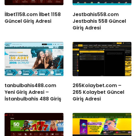
İlbet1158.com İlbet 1158
Jestbahis558.com
Güncel Giriş Adresi
Jestbahis 558 Güncel
Giriş Adresi
tanbulbahis488.com
265Kolaybet.com –
Yeni Giriş Adresi –
265 Kolaybet Güncel
İstanbulbahis 488 Giriş
Giriş Adresi