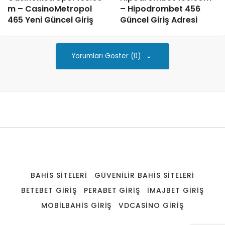
m – CasinoMetropol
– Hipodrombet 456
465 Yeni Güncel Giriş
Güncel Giriş Adresi
Yorumları Göster (0)
BAHIS SITELERI
GÜVENILIR BAHIS SITELERI
BETEBET GIRIŞ
PERABET GIRIŞ
İMAJBET GIRIŞ
MOBILBAHIS GIRIŞ
VDCASINO GIRIŞ