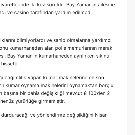
yaretlerinde iki kez soruldu. Bay Yaman’ın ailesine
nadı ve casino tarafından yardım edilmedi.
klarını bilmiyorlardı ve sahip olmalarına yardımcı
a onu kumarhaneden alan polis memurlarının merak
lesi, Bay Yaman’ın kumarhaneden ayrılırken sıkıntı
hissetti.
ı bağımlılık yapan kumar makinelerine en son
 oranlı kumar oynama makinelerini oynamaktan borçlu
in başına bir bahis değişikliği mevcut £ 100’den 2
k henüz yürürlüğe girmemiştir.
durduracağı ve yönlendirme değişikliğini Nisan