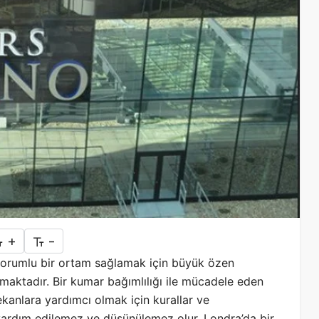
+
-
sorumlu bir ortam sağlamak için büyük özen
maktadır. Bir kumar bağımlılığı ile mücadele eden
kanlara yardımcı olmak için kurallar ve
 yardım edilemez ve düşünülemez olur. Londra’da bir