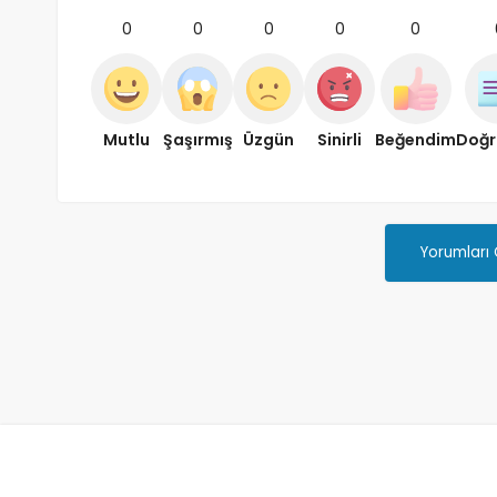
0
0
0
0
0
Mutlu
Şaşırmış
Üzgün
Sinirli
Beğendim
Doğru
Yorumları