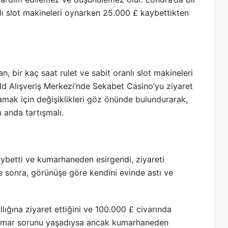
nlı slot makineleri oynarken 25.000 £ kaybettikten
 bir kaç saat rulet ve sabit oranlı slot makineleri
ld Alışveriş Merkezi’nde Sekabet Casino’yu ziyaret
amak için değişiklikleri göz önünde bulundurarak,
 anda tartışmalı.
etti ve kumarhaneden esirgendi, ziyareti
re sonra, görünüşe göre kendini evinde astı ve
lığına ziyaret ettiğini ve 100.000 £ civarında
bir kumar sorunu yaşadıysa ancak kumarhaneden