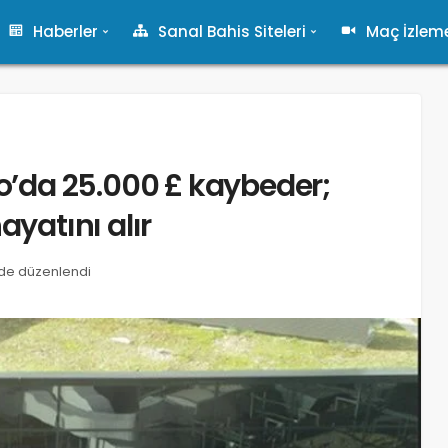
Haberler
Sanal Bahis Siteleri
Maç İzleme
’da 25.000 £ kaybeder;
ayatını alır
nde düzenlendi