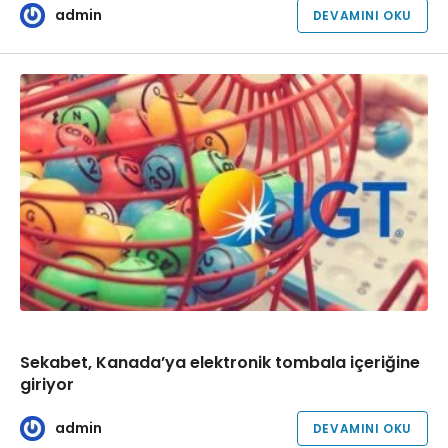
admin
DEVAMINI OKU
Sekabet, Kanada’ya elektronik tombala içeriğine
giriyor
admin
DEVAMINI OKU