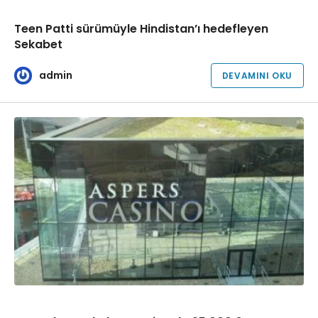
Teen Patti sürümüyle Hindistan’ı hedefleyen
Sekabet
admin
DEVAMINI OKU