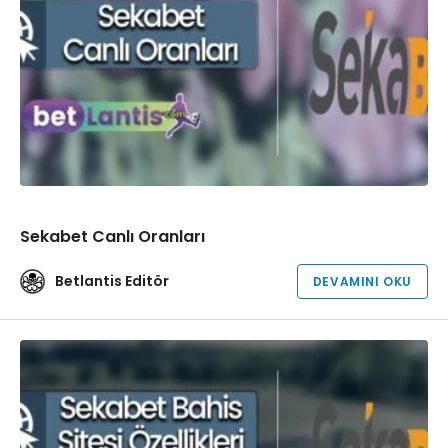
Sekabet Canlı Oranları
Betlantis Editör
DEVAMINI OKU