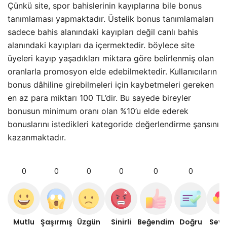
Çünkü site, spor bahislerinin kayıplarına bile bonus
tanımlaması yapmaktadır. Üstelik bonus tanımlamaları
sadece bahis alanındaki kayıpları değil canlı bahis
alanındaki kayıpları da içermektedir. böylece site
üyeleri kayıp yaşadıkları miktara göre belirlenmiş olan
oranlarla promosyon elde edebilmektedir. Kullanıcıların
bonus dâhiline girebilmeleri için kaybetmeleri gereken
en az para miktarı 100 TL’dir. Bu sayede bireyler
bonusun minimum oranı olan %10’u elde ederek
bonuslarını istedikleri kategoride değerlendirme şansını
kazanmaktadır.
0
0
0
0
0
0
0
Mutlu
Şaşırmış
Üzgün
Sinirli
Beğendim
Doğru
Sev