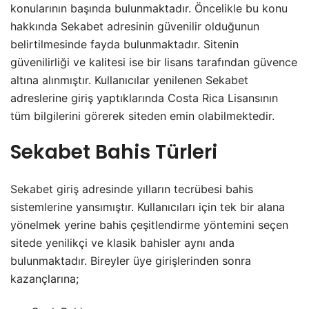
konularının başında bulunmaktadır. Öncelikle bu konu
hakkında Sekabet adresinin güvenilir olduğunun
belirtilmesinde fayda bulunmaktadır. Sitenin
güvenilirliği ve kalitesi ise bir lisans tarafından güvence
altına alınmıştır. Kullanıcılar yenilenen Sekabet
adreslerine giriş yaptıklarında Costa Rica Lisansının
tüm bilgilerini görerek siteden emin olabilmektedir.
Sekabet Bahis Türleri
Sekabet giriş
adresinde yılların tecrübesi bahis
sistemlerine yansımıştır. Kullanıcıları için tek bir alana
yönelmek yerine bahis çeşitlendirme yöntemini seçen
sitede yenilikçi ve klasik bahisler aynı anda
bulunmaktadır. Bireyler üye girişlerinden sonra
kazançlarına;