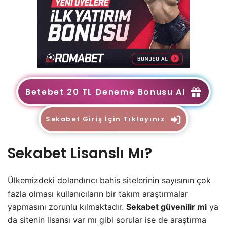
Betebet 20 TL Deneme Bonusu Al
Sekabet Giriş İçin Tıklayınız
Sekabet Lisanslı Mı?
Ülkemizdeki dolandırıcı bahis sitelerinin sayısının çok
fazla olması kullanıcıların bir takım araştırmalar
yapmasını zorunlu kılmaktadır.
Sekabet güvenilir mi
ya
da sitenin lisansı var mı gibi sorular ise de araştırma