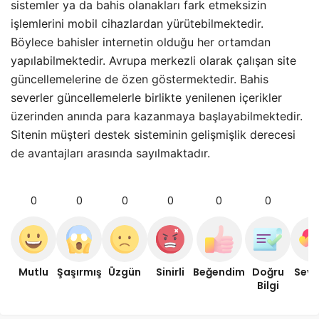
sistemler ya da bahis olanakları fark etmeksizin
işlemlerini mobil cihazlardan yürütebilmektedir.
Böylece bahisler internetin olduğu her ortamdan
yapılabilmektedir. Avrupa merkezli olarak çalışan site
güncellemelerine de özen göstermektedir. Bahis
severler güncellemelerle birlikte yenilenen içerikler
üzerinden anında para kazanmaya başlayabilmektedir.
Sitenin müşteri destek sisteminin gelişmişlik derecesi
de avantajları arasında sayılmaktadır.
0
0
0
0
0
0
0
Mutlu
Şaşırmış
Üzgün
Sinirli
Beğendim
Doğru
Sev
Bilgi