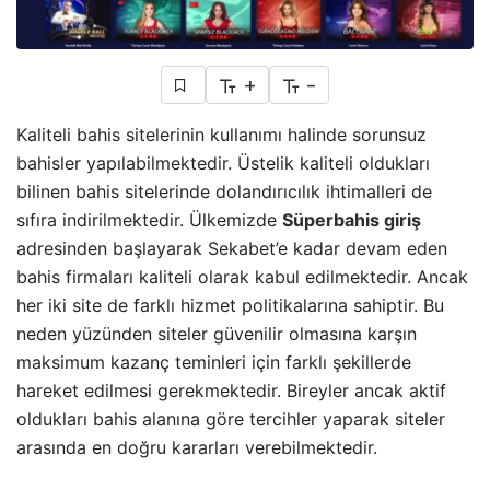
+
-
Kaliteli bahis sitelerinin kullanımı halinde sorunsuz
bahisler yapılabilmektedir. Üstelik kaliteli oldukları
bilinen bahis sitelerinde dolandırıcılık ihtimalleri de
sıfıra indirilmektedir. Ülkemizde
Süperbahis giriş
adresinden başlayarak Sekabet’e kadar devam eden
bahis firmaları kaliteli olarak kabul edilmektedir. Ancak
her iki site de farklı hizmet politikalarına sahiptir. Bu
neden yüzünden siteler güvenilir olmasına karşın
maksimum kazanç teminleri için farklı şekillerde
hareket edilmesi gerekmektedir. Bireyler ancak aktif
oldukları bahis alanına göre tercihler yaparak siteler
arasında en doğru kararları verebilmektedir.