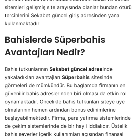
sitemleri gelişmiş site arayışında olanlar bundan ötürü
tercihlerini Sekabet güncel giriş adresinden yana
kullanmaktadır.
Bahislerde Süperbahis
Avantajları Nedir?
Bahis tutkunlarının
Sekabet güncel adres
inde
yakaladıkları avantajları
Süperbahis
sitesinde
görmeleri de mümkündür. Bu bağlamda firmanın en
güvenilir bahis adreslerinden biri olması da etkin rol
oynamaktadır. Öncelikle bahis tutkunları siteye üye
olmalarının hemen ardından bonus edinimlerine
başlayabilmektedir. Firma, para yatırma sistemlerinde
de çekim sistemlerinde de bir hayli iddialıdır. Üstelik
bahis severler içerik kullanımları açısından finansal